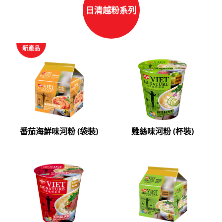
日清越粉系列
新產品
番茄海鮮味河粉 (袋裝)
雞絲味河粉 (杯裝)