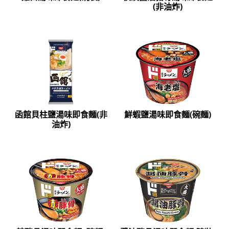
(非油炸)
函館貝柱鹽湯味即食麵(非
鮮蝦鹽湯味即食麵(碗麵)
油炸)