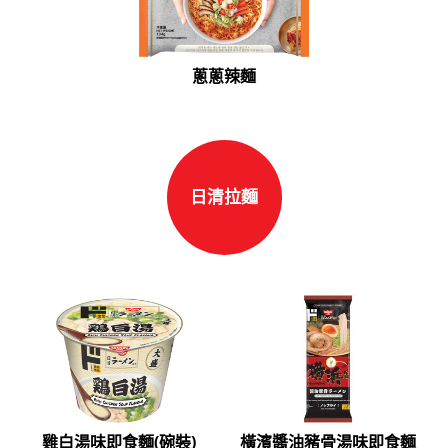
蔥蔥辣麵
日清拉麵
雞白湯味即食麵(碗裝)
橫濱醬油豬骨湯味即食麵