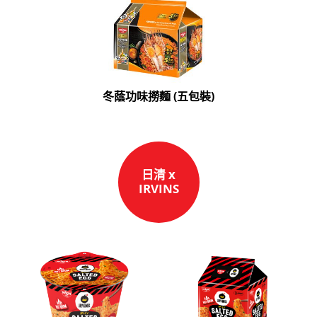
冬蔭功味撈麵 (五包裝)
日清 x
IRVINS