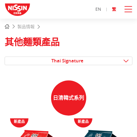
EN
繁
主
主頁
製品情報
內
容
其他麵類產品
開
始
Thai Signature
日清韓式系列
新產品
新產品