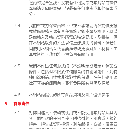
證內容完全無誤、沒載有任何病毒或本網站或操作
本網站之伺服器完全沒載有任何病毒或其他有害成
分。
4.4
我們會致力保留內容，但並不承諾就內容提供支援
或維修服務。你有責任實施足夠步驟及檢測，以滿
足你輸入及輸出資料所需的特定要求，及維持一個
在本網站以外的方法以備重建遺失的資料。倘若你
因使用本網站以致需要維修或更換財產、材料、工
具或資料，我們將不會負責有關費用。
4.5
我們不作出任何形式的（不論明示或暗示）保證或
條件，包括但不限於任何隱含的有關可銷性、對特
殊用途的適用性或非違犯性的保證。在任何適用法
律可容許的範圍內，我們免除所有聲明及保證。
4.6
本網站內提供的所有產品資料及圖片僅供參考。
5
有限責任
5.1
對你因進入、依賴或使用或不能使用本網站及其內
容，而引起的任何直接、附帶引起、相應或間接的
損害、損失或資料損壞、利益虧損、商譽、優惠買