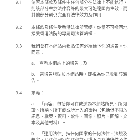
9.1
倘若本條款及條件中任何部分在法律上不能執行，
則該部分會於法律容許的最大可能範圍內生效，而
其他部分則仍完全有法律效力及作用。
9.2
本條款及條件受香港法律所管轄。你當不可撤回地
接受香港法院的專屬司法管轄權。
9.3
我們會在本網站內張貼任何必須給予你的通告。你
同意：
a. 查看本網站上的通告；及
b. 當通告張貼於本網站時，即視為你已收到該通
告。
9.4
定義：
a. 「內容」包括你可在或透過本網站所見、所閱
讀、所聽、所下載或所進入的事物（包括但不限於
訊息、檔案、資料、軟件、圖像、照片、圖解、文
本及其他材料）。
b. 「適用法律」指任何國家的任何法律、法規及
規定，及任何國家的任何許可證下具有法律性及約