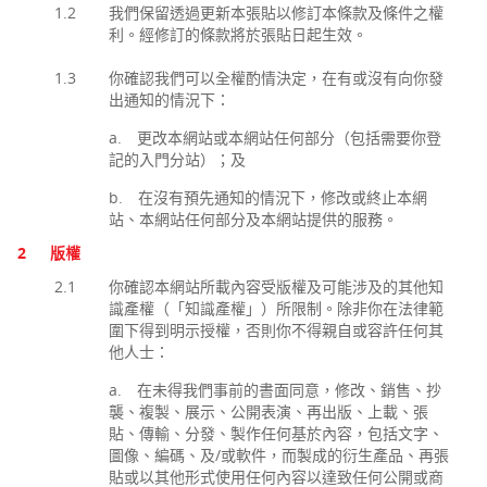
1.2
我們保留透過更新本張貼以修訂本條款及條件之權
利。經修訂的條款將於張貼日起生效。
1.3
你確認我們可以全權酌情決定，在有或沒有向你發
出通知的情況下：
a. 更改本網站或本網站任何部分（包括需要你登
記的入門分站）；及
b. 在沒有預先通知的情況下，修改或終止本網
站、本網站任何部分及本網站提供的服務。
2
版權
2.1
你確認本網站所載內容受版權及可能涉及的其他知
識產權（「知識產權」）所限制。除非你在法律範
圍下得到明示授權，否則你不得親自或容許任何其
他人士：
a. 在未得我們事前的書面同意，修改、銷售、抄
襲、複製、展示、公開表演、再出版、上載、張
貼、傳輸、分發、製作任何基於內容，包括文字、
圖像、編碼、及/或軟件，而製成的衍生產品、再張
貼或以其他形式使用任何內容以達致任何公開或商