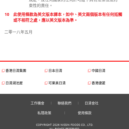
束性的責任。
10
此使用條款為英文版本譯本，如中、英文兩個版本有任何抵觸
或不相符之處，應以英文版本為準。
二零一八年五月
香港日清集團
日本日清
中國日清
日清湖池屋
可果美日清
香港捷菱
工作機會
聯絡我們
日清會社
私隱政策
使用條款
COPYRIGHT 2026 NISSIN FOODS CO., LTD.
ALL RIGHTS RESERVED.