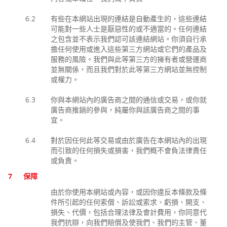
6.2
有些在本網站出現的連結是自動產生的，這些連結
可能對一些人士是厭惡性的或不適當的。任何連結
之包含並不表示我們認可該連結網站。你須自行承
擔任何使用或進入這些第三方網站或它們的產品及
服務的風險。我們與此等第三方的擁有者或營運商
並無關係，而且我們對於此等第三方網站並無控制
或權力。
6.3
你與本網站內的廣告商之間的通信或交易，或你就
廣告商推銷的參與，純屬你與該廣告商之間的事
宜。
6.4
對於因任何此等交易或由於廣告在本網站內的出現
而引致的任何損失或損害，我們概不會負法律責任
或負責。
7
保障
由於你使用本網站或內容，或因你違反本條款及條
件所引起的任何索償、訴訟或索求、虧損、開支、
損失、代價，包括合理法律及會計費用，你同意代
我們抗辯，向我們賠償及使我們、我們的主管、董