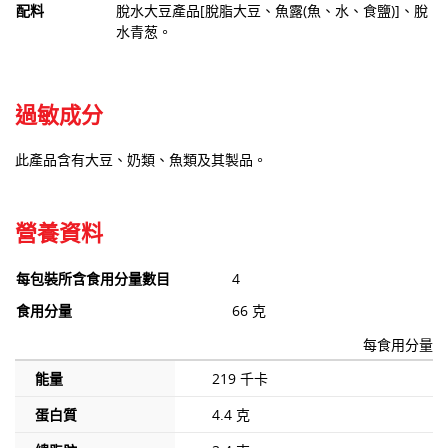
配料
脫水大豆產品[脫脂大豆、魚露(魚、水、食鹽)]、脫
水青葱。
過敏成分
此產品含有大豆、奶類、魚類及其製品。
營養資料
每包裝所含食用分量數目
4
食用分量
66 克
每食用分量
能量
219 千卡
蛋白質
4.4 克