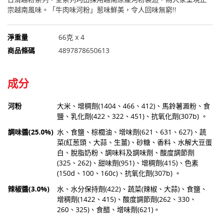
宗越南風味。「牛肉味河粉」惹味鮮美，令人回味無窮!!
淨重量
66克 x 4
商品條碼
4897878650613
成分
河粉
大米、增稠劑(1404、466、412)、馬鈴薯澱粉、食
鹽、乳化劑(422、322、451)、抗氧化劑(307b) 。
調味醬(25.0%)
水、食鹽、棕櫚油、增味劑(621、631、627)、蔬
菜(紅葱頭、大蒜、生薑)、砂糖、香料、水解大豆蛋
白、脫脂奶粉、調味料及調味劑、酸度調節劑
(325、262)、甜味劑(951)、增稠劑(415)、色素
(150d、100、160c)、抗氧化劑(307b) 。
辣椒醬(3.0%)
水、水分保持劑(422)、蔬菜(辣椒、大蒜)、食鹽、
增稠劑(1422、415)、酸度調節劑(262、330、
260、325)、食醋、增味劑(621)。