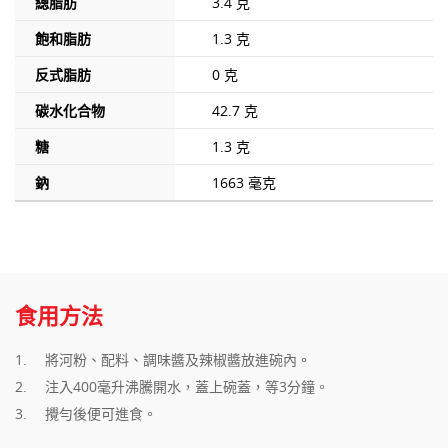
總脂肪
3.4 克
飽和脂肪
1.3 克
反式脂肪
0 克
碳水化合物
42.7 克
糖
1.3 克
鈉
1663 毫克
食用方法
將河粉
、配料、調味醬及辣椒醬放進碗內。
注入400毫升沸騰開水，蓋上碗蓋，等
3分鐘。
攪勻後便可進食。