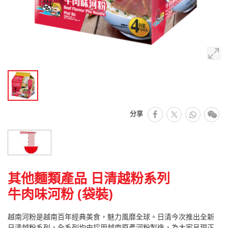
facebook
Whats
微
分享
推特
其他麵類產品 日清越粉系列
牛肉味河粉 (袋裝)
越南河粉是越南百年經典美食，魅力風靡全球。日清今次推出全新
日清越粉系列，全系列均由採用越南原產河粉製造，為大家呈現正