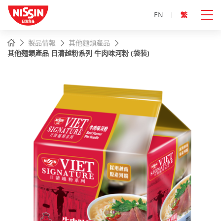
EN
繁
主
主頁
製品情報
其他麵類產品
內
其他麵類產品 日清越粉系列 牛肉味河粉 (袋裝)
容
開
始