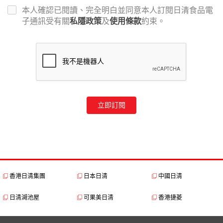
表格（下稱「該表格」）時，我們將收集閣
本人確認已閱讀、完全明白並同意本人訂閱日清食品電
下的個人資料。
子通訊受有關
私隱政策
及
使用條款
約束。
2.2
倘若閣下為13歲以下，在提供任何個人資料
前，必須先徵求家長或監護人同意。
2.3
閣下向我們提供的個人資料將會被日清食品
用於以下目的（下稱「該目的」）：
a. 申請、日常運作、延續使用及終止日清
食品電子通訊的訂閱；
立即訂閱
b. 向閣下提供日清食品的資訊、通告及其
他信息；
c. 處理及跟進服務通話、查詢及投訴；
d. 核實閣下的身分；及
香港日清集團
日本日清
中國日清
e. 按照任何對於日清食品具有約束力的法
例要求，而向任何香港政府機關披露個人資
日清湖池屋
可果美日清
香港捷菱
料。