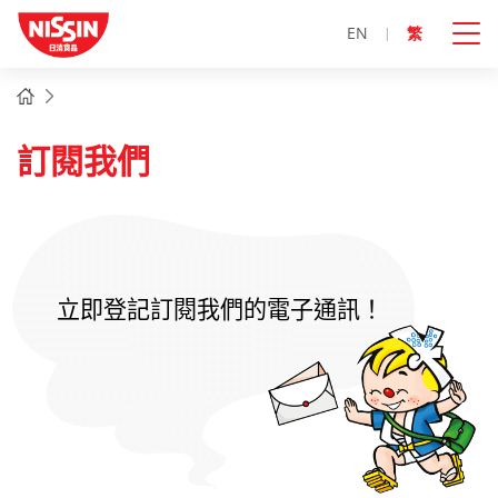
EN
繁
主
主頁
內
容
開
訂閱我們
始
立即登記訂閱我們的電子通訊！