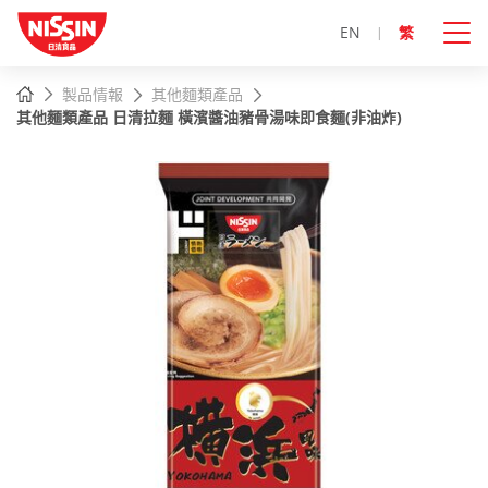
EN
繁
主
主頁
製品情報
其他麵類產品
內
其他麵類產品 日清拉麵 橫濱醬油豬骨湯味即食麵(非油炸)
容
開
始