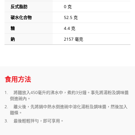
反式脂肪
0 克
碳水化合物
52.5 克
糖
4.4 克
鈉
2157 毫克
食用方法
將麵放入450毫升的沸水中，煮約3分鐘。事先將湯粉及調味醬
倒進碗內。
離火後，先將鍋中熱水倒進碗中溶化湯粉及調味醬，然後加入
麵條。
最後輕輕拌勻，即可享用。