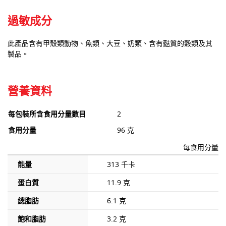
過敏成分
此產品含有甲殼類動物、魚類、大豆、奶類、含有麩質的穀類及其
製品。
營養資料
每包裝所含食用分量數目
2
食用分量
96 克
每食用分量
能量
313 千卡
蛋白質
11.9 克
總脂肪
6.1 克
飽和脂肪
3.2 克