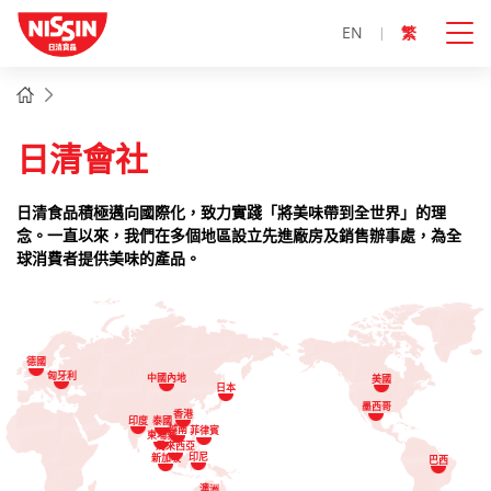
EN
繁
主
主頁
內
容
開
日清會社
始
日清食品積極邁向國際化，致力實踐「將美味帶到全世界」的理
念。一直以來，我們在多個地區設立先進廠房及銷售辦事處，為全
球消費者提供美味的產品。
德國
匈牙利
中國內地
美國
日本
墨西哥
香港
印度
泰國
越南
菲律賓
柬埔寨
馬來西亞
印尼
新加坡
巴西
澳洲