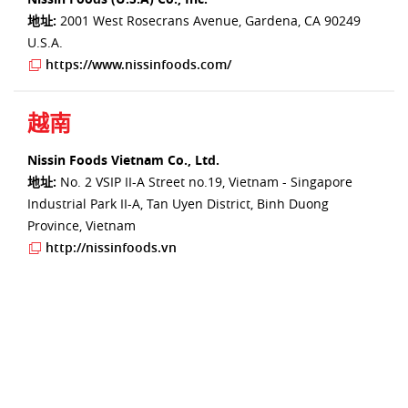
地址:
2001 West Rosecrans Avenue, Gardena, CA 90249
U.S.A.
https://www.nissinfoods.com/
越南
Nissin Foods Vietnam Co., Ltd.
地址:
No. 2 VSIP II-A Street no.19, Vietnam - Singapore
Industrial Park II-A, Tan Uyen District, Binh Duong
Province, Vietnam
http://nissinfoods.vn