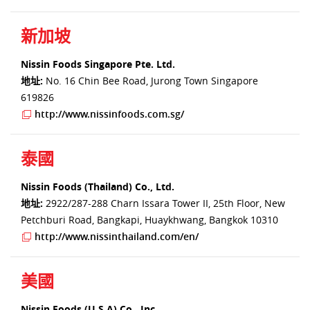
新加坡
Nissin Foods Singapore Pte. Ltd.
地址:
No. 16 Chin Bee Road, Jurong Town Singapore
619826
http://www.nissinfoods.com.sg/
泰國
Nissin Foods (Thailand) Co., Ltd.
地址:
2922/287-288 Charn Issara Tower II, 25th Floor, New
Petchburi Road, Bangkapi, Huaykhwang, Bangkok 10310
http://www.nissinthailand.com/en/
美國
Nissin Foods (U.S.A) Co., Inc.