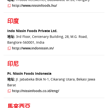
http://www.nissinfoods.hu/
印度
Indo Nissin Foods Private Ltd.
地址:
3rd Floor, Centenary Building, 28, M.G. Road,
Banglore-560001, India
http://www.indonissin.in/
印尼
Pt. Nissin Foods Indonesia
地址:
Jl. Jababeka Blok N-1, Cikarang Utara, Bekasi Jawa
Barat
http://nissinfoods.co.id/eng/
馬來西亞