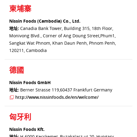
柬埔寨
Nissin Foods (Cambodia) Co., Ltd.
地址:
Canadia Bank Tower, Building 315, 18th Floor,
Monivong Blvd., Corner of Ang Doung Street,Phum1,
Sangkat Wat Phnom, Khan Daun Penh, Phnom Penh,
120211, Cambodia
德國
Nissin Foods GmbH
地址:
Berner Strasse 119,60437 Frankfurt Germany
http://www.nissinfoods.de/en/welcome/
匈牙利
Nissin Foods Kft.
地址:
H-6000 Kecskemet, Buzakalasz ut 20, Hungary