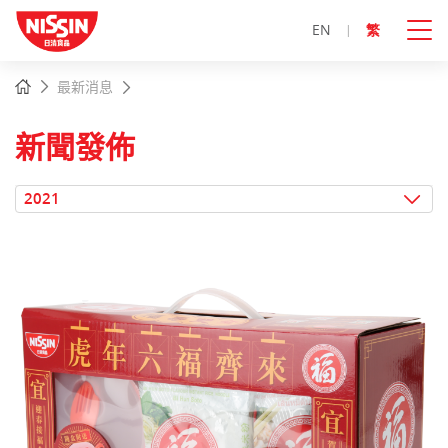
EN
繁
主
主頁
最新消息
內
容
開
新聞發佈
始