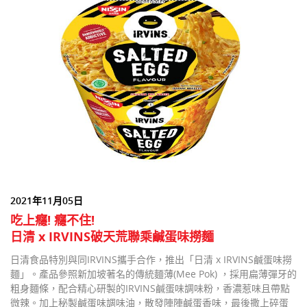
2021年11月05日
吃上癮! 癮不住!
日清 x IRVINS破天荒聯乘鹹蛋味撈麵
日清食品特別與同IRVINS攜手合作，推出「日清 x IRVINS鹹蛋味撈
麵」。產品參照新加坡著名的傳統麵薄(Mee Pok) ，採用扁薄彈牙的
粗身麵條，配合精心研製的IRVINS鹹蛋味調味粉，香濃惹味且帶點
微辣。加上秘製鹹蛋味調味油，散發陣陣鹹蛋香味，最後撒上碎蛋