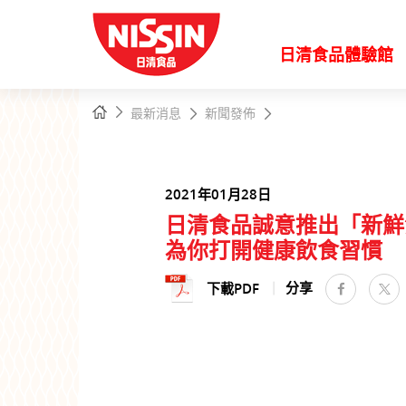
日清食品體驗館
主
主頁
最新消息
新聞發佈
內
容
開
始
2021年01月28日
日清食品誠意推出「新鮮
為你打開健康飲食習慣
分享
下載PDF
faceboo
推