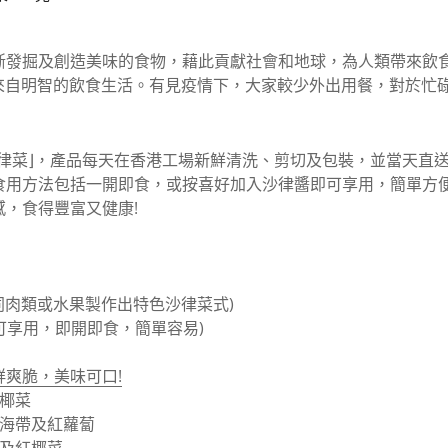
斷發掘及創造美味的食物，藉此貢獻社會和地球，為人類帶來飲
來自明智的飲食生活。有見疫情下，
大家
較少外出用餐，對於忙
沙律菜⌋，產品每天在香港工場新鮮清洗、剪切及包裝，並當天直
食用方法包括一開即食，或按喜好加入沙律醬即可享用，簡單方
，食得豐富又健康!
不同肉類或水果製作出特色沙律菜式)
即可享用，即開即食，簡單容易)
爽脆，美味可口!
椰菜
海帶及紅蘿蔔