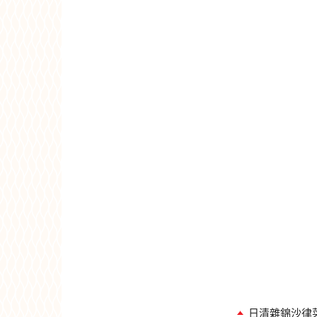
日清雜錦沙律菜