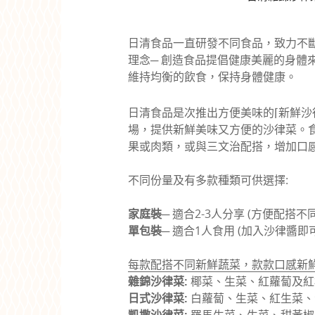
日清食品一直研發不同食品，致力不
理念─
創
造
食
品
提倡
健康美麗的身體
維持均衡的飲食，保持身體健康。
日清食品是次推出方便美味的⌈新鮮
場，提供新鮮美味又方便的沙律菜。
果或肉類，或與三文治配搭，增加口感
不同份量及有多款種類可供選擇:
家庭裝─
適合2-3人分享 (方便配搭
單包裝─
適合1人食用 (加入沙律醬
每款配搭不同新鮮蔬菜，款款口感新鮮
雜錦沙律菜
:
椰菜、生菜、紅蘿蔔及紅
日式沙律菜
:
白蘿蔔、生菜、紅生菜、