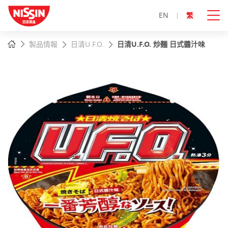
EN
繁
主
主頁
製品情報
日清U.F.O.
日清U.F.O. 炒麵 日式醬汁味
內
容
開
始