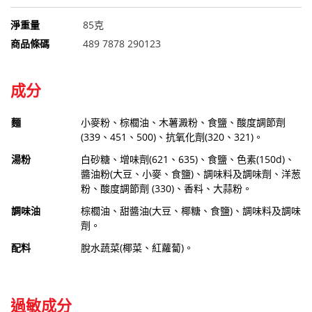
淨重量
85克
商品條碼
489 7878 290123
成分
麵
小麥粉、棕櫚油、木薯澱粉、食鹽、酸度調節劑
(339、451、500)、抗氧化劑(320、321)。
湯粉
白砂糖、增味劑(621、635)、食鹽、色素(150d)、
醬油粉(大豆、小麥、食鹽)、調味料及調味劑、洋葱
粉、酸度調節劑 (330)、香料、大蒜粉。
調味油
棕櫚油、甜醬油(大豆、椰糖、食鹽)、調味料及調味
劑。
配料
脫水蔬菜(椰菜、紅蘿蔔)。
過敏成分