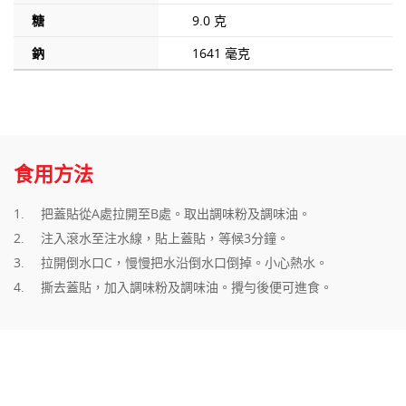
糖
9.0 克
鈉
1641 毫克
食用方法
把蓋貼從
A
處拉開至
B
處。取出調味粉及調味油
。
注入滾水至注水線，貼上蓋貼，等候
3
分鐘
。
拉開倒水口
C
，慢慢把水沿倒水口倒掉。小心熱水
。
撕去蓋貼，加入調味粉及調味油。攪勻後便可進食。