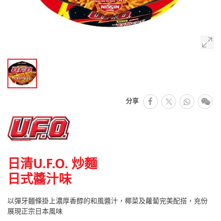
facebook
Whats
微
分享
推特
日清U.F.O. 炒麵
日式醬汁味
以彈牙麵條掛上濃厚香醇的和風醬汁，椰菜及蘿蔔完美配搭，充份
展現正宗日本風味