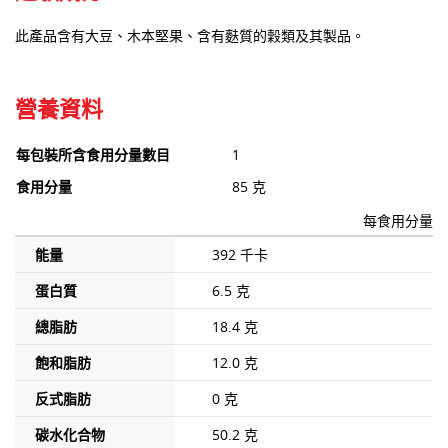
此產品含有大豆、木本堅果、含有麩質的穀類及其製品。
營養資料
每包裝所含食用分量數目
1
食用分量
85 克
每食用分量
能量
392 千卡
蛋白質
6.5 克
總脂肪
18.4 克
飽和脂肪
12.0 克
反式脂肪
0 克
碳水化合物
50.2 克