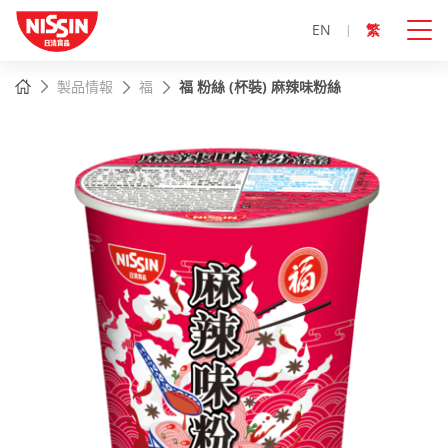
EN
繁
主
主頁
製品情報
福
福 粉絲 (杯裝) 麻辣味粉絲
內
容
開
始