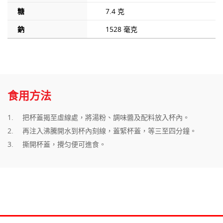
糖
7.4 克
鈉
1528 毫克
食用方法
把杯蓋揭至虛線處，將湯粉、調味醬及配料放入杯內。
再注入沸騰開水到杯內刻線，蓋緊杯蓋，等三至四分鐘。
撕開杯蓋，攪匀便可進食。