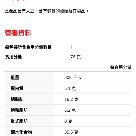
此產品含有大豆、含有麩質的穀類及其製品。
營養資料
每包裝所含食用分量數目
1
食用分量
76 克
每食用分量
能量
308 千卡
蛋白質
5.1 克
總脂肪
16.2 克
飽和脂肪
6.2 克
反式脂肪
0 克
碳水化合物
35.5 克