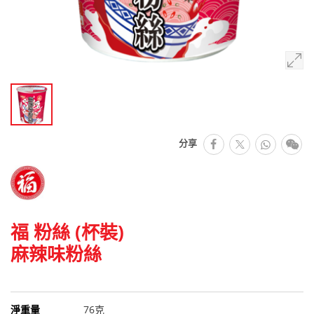
facebook
Whats
微
分享
推特
福 粉絲 (杯裝)
麻辣味粉絲
淨重量
76克