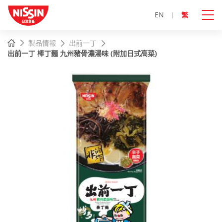
EN
繁
主
主頁
製品情報
出前一丁
內
出前一丁 棒丁麵 九州豬骨濃湯味 (附加日式高菜)
容
開
始