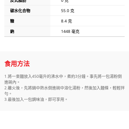
反式脂肪
0 克
碳水化合物
55.0 克
糖
8.4 克
鈉
1448 毫克
食用方法
1.將一束麵放入450毫升的沸水中，煮約3分鐘。事先將一包湯粉倒
進碗內。
2.離火後，先將鍋中熱水倒進碗中溶化湯粉，然後加入麵條，輕輕拌
勻。
3.最後加入一包調味油，即可享用。