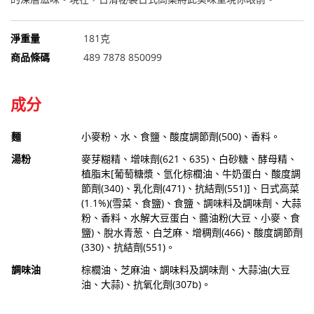
淨重量
181克
商品條碼
489 7878 850099
成分
麵
小麥粉、水、食鹽、酸度調節劑(500)、香料。
湯粉
麥芽糊精、增味劑(621、635)、白砂糖、酵母精、
植脂末[葡萄糖漿、氫化棕櫚油、牛奶蛋白、酸度調
節劑(340)、乳化劑(471)、抗結劑(551)]、日式高菜
(1.1%)(雪菜、食鹽)、食鹽、調味料及調味劑、大蒜
粉、香料、水解大豆蛋白、醬油粉(大豆、小麥、食
鹽)、脫水青葱、白芝麻、增稠劑(466)、酸度調節劑
(330)、抗結劑(551)。
調味油
棕櫚油、芝麻油、調味料及調味劑、大蒜油(大豆
油、大蒜)、抗氧化劑(307b)。