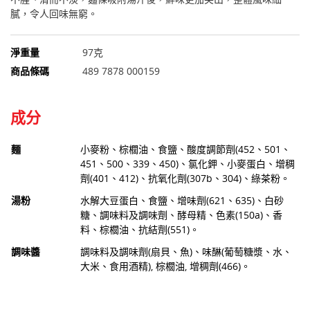
膩，令人回味無窮。
淨重量
97克
商品條碼
489 7878 000159
成分
麵
小麥粉、棕櫚油、食鹽、酸度調節劑(452、501、
451、500、339、450)、氯化鉀、小麥蛋白、增稠
劑(401、412)、抗氧化劑(307b、304)、綠茶粉。
湯粉
水解大豆蛋白、食鹽、增味劑(621、635)、白砂
糖、調味料及調味劑、酵母精、色素(150a)、香
料、棕櫚油、抗結劑(551)。
調味醬
調味料及調味劑(扇貝、魚)、味醂(葡萄糖漿、水、
大米、食用酒精), 棕櫚油, 增稠劑(466)。