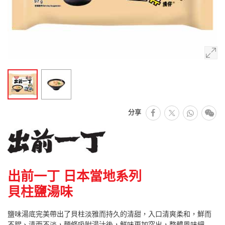
facebook
Whats
微
分享
推特
出前一丁 日本當地系列
貝柱鹽湯味
鹽味湯底完美帶出了貝柱淡雅而持久的清甜，入口清爽柔和，鮮而
不腥、清而不淡，麵條吸附湯汁後，鮮味更加突出，整體風味細