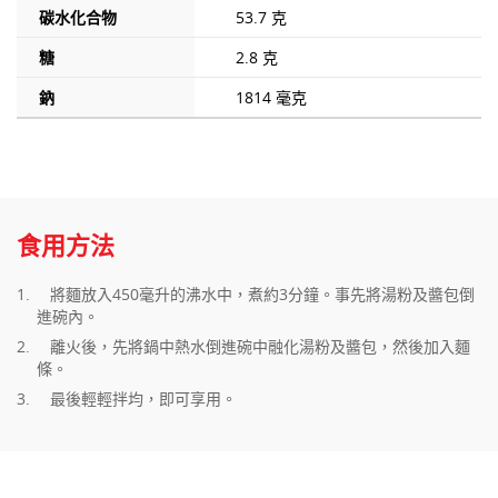
碳水化合物
53.7 克
糖
2.8 克
鈉
1814 毫克
食用方法
將麵放入450毫升的沸水中，煮約3分鐘。事先將湯粉及醬包倒
進碗內。
離火後，先將鍋中熱水倒進碗中融化湯粉及醬包，然後加入麵
條。
最後輕輕拌均，即可享用。