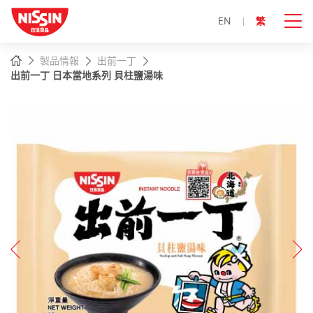
EN
繁
主
主頁
製品情報
出前一丁
內
出前一丁 日本當地系列 貝柱鹽湯味
容
開
始