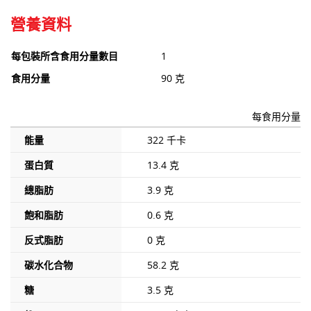
營養資料
每包裝所含食用分量數目
1
食用分量
90 克
每食用分量
能量
322 千卡
蛋白質
13.4 克
總脂肪
3.9 克
飽和脂肪
0.6 克
反式脂肪
0 克
碳水化合物
58.2 克
糖
3.5 克