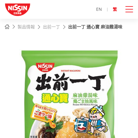
EN
繁
主
主頁
製品情報
出前一丁
出前一丁 通心寶 麻油雞湯味
內
容
開
始