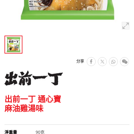
facebook
Whats
微
分享
推特
出前一丁 通心寶
麻油雞湯味
淨重量
90克