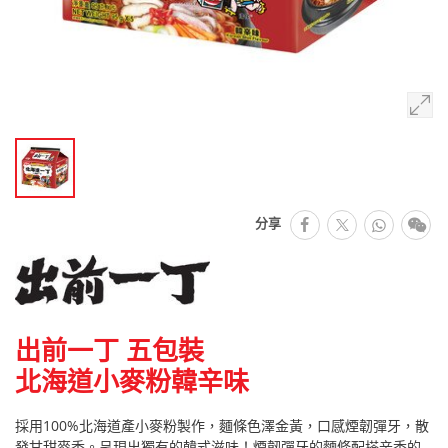
facebook
Whats
微
分享
推特
出前一丁 五包裝
北海道小麥粉韓辛味
採用100%北海道產小麥粉製作，麵條色澤金黃，口感煙韌彈牙，散
發甘甜麥香。呈現出獨有的韓式滋味！煙韌彈牙的麵條配搭辛香的