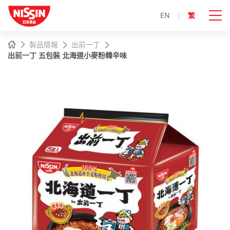
EN
繁
主
主頁
製品情報
出前一丁
內
出前一丁 五包裝 北海道小麥粉韓辛味
容
開
始