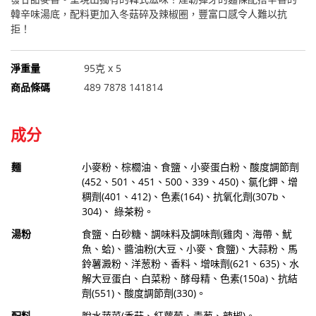
韓辛味湯底，配料更加入冬菇碎及辣椒圈​，豐富口感令人難以抗
拒！
淨重量
95克 x 5
商品條碼
489 7878 141814
成分
麵
小麥粉、棕櫚油、食鹽、小麥蛋白粉、酸度調節劑
(452、501、451、500、339、450)、氯化鉀、增
稠劑(401、412)、色素(164)、抗氧化劑(307b、
304)、 綠茶粉。
湯粉
食鹽、白砂糖、調味料及調味劑(雞肉、海帶、魷
魚、蛤)、醬油粉(大豆、小麥、食鹽)、大蒜粉、馬
鈴薯澱粉、洋葱粉、香料、增味劑(621、635)、水
解大豆蛋白、白菜粉、酵母精、色素(150a)、抗結
劑(551)、酸度調節劑(330)。
配料
脫水蔬菜(香菇、紅蘿蔔、青葱、辣椒)。