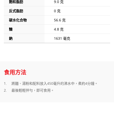
飽和脂肪
9.0 克
反式脂肪
0 克
碳水化合物
56.6 克
糖
4.8 克
鈉
1631 毫克
食用方法
將麵、湯粉和配料放入450毫升的沸水中，煮約4分鐘。
最後輕輕拌勻，即可食用。