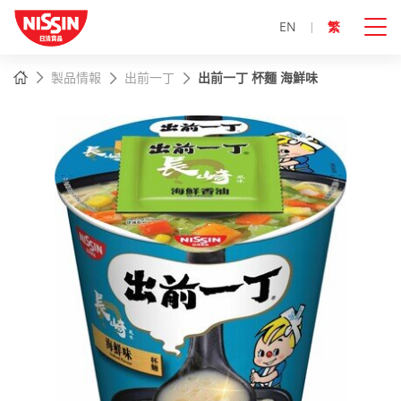
EN
繁
主
主頁
製品情報
出前一丁
出前一丁 杯麵 海鮮味
內
容
開
始