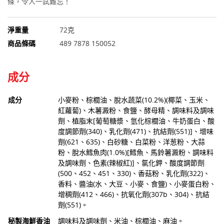
條，令人一試難忘！
淨重量
72克
商品條碼
489 7878 150052
成分
成分
小麥粉、棕櫚油、脫水蔬菜(10.2%)(椰菜、玉米、
紅蘿蔔)、木薯澱粉、食鹽、酵母精、調味料及調味
劑、植脂末[葡萄糖漿、氫化棕櫚油、牛奶蛋白、酸
度調節劑(340)、乳化劑(471)、抗結劑(551)]、增味
劑(621、635)、白砂糖、白菜粉、洋葱粉、大蒜
粉、脫水鱈魚肉(1.0%)[鱈魚、馬鈴薯澱粉、調味料
及調味劑、色素(辣椒紅)]、氯化鉀、酸度調節劑
(500、452、451、330)、香菇粉、乳化劑(322)、
香料、醬油(水、大豆、小麥、食鹽)、小麥蛋白粉、
增稠劑(412、466)、抗氧化劑(307b、304)、抗結
劑(551)。
秘製海鮮香油
調味料及調味劑、米油、棕櫚油、麻油。