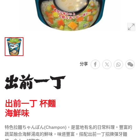
facebook
Whats
微
分享
推特
出前一丁 杯麵
海鮮味
特色拉麵ちゃんぽん(Champon)，是當地有名的日常料理。豐富的
蔬菜融合海鮮湯底的鮮味，味道豐富，搭配出前一丁招牌彈牙麵