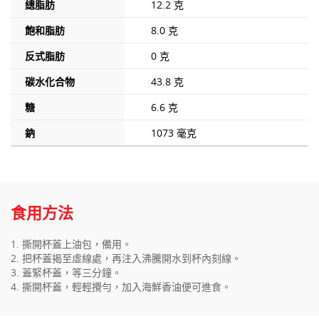
總脂肪
12.2 克
飽和脂肪
8.0 克
反式脂肪
0 克
碳水化合物
43.8 克
糖
6.6 克
鈉
1073 毫克
食用方法
1. 撕開杯蓋上油包，備用。
2. 把杯蓋揭至虛線處，再注入沸騰開水到杯內刻線。
3. 蓋緊杯蓋，等三分鐘。
4. 撕開杯蓋，輕輕攪勻，加入海鮮香油便可進食。