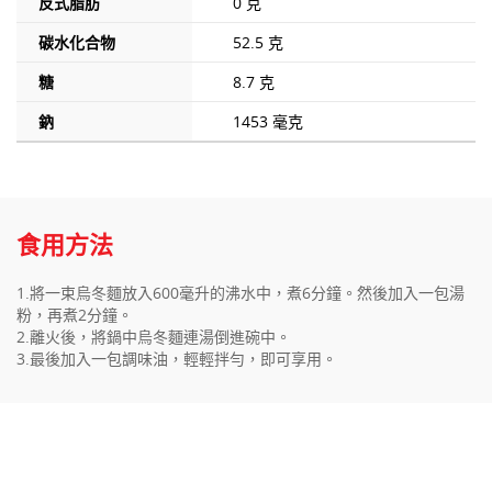
反式脂肪
0 克
碳水化合物
52.5 克
糖
8.7 克
鈉
1453 毫克
食用方法
1.將一束烏冬麵放入600毫升的沸水中，煮6分鐘。然後加入一包湯
粉，再煮2分鐘。
2.離火後，將鍋中烏冬麵連湯倒進碗中。
3.最後加入一包調味油，輕輕拌勻，即可享用。