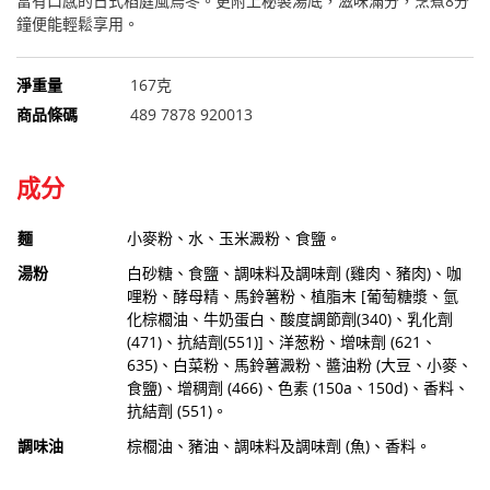
富有口感的日式稻庭風烏冬。更附上秘製湯底，滋味滿分，烹煮8分
鐘便能輕鬆享用。
淨重量
167克
商品條碼
489 7878 920013
成分
麵
小麥粉、水、玉米澱粉、食鹽。
湯粉
白砂糖、食鹽、調味料及調味劑 (雞肉、豬肉)、咖
哩粉、酵母精、馬鈴薯粉、植脂末 [葡萄糖漿、氫
化棕櫚油、牛奶蛋白、酸度調節劑(340)、乳化劑
(471)、抗結劑(551)]、洋葱粉、增味劑 (621、
635)、白菜粉、馬鈴薯澱粉、醬油粉 (大豆、小麥、
食鹽)、增稠劑 (466)、色素 (150a、150d)、香料、
抗結劑 (551)。
調味油
棕櫚油、豬油、調味料及調味劑 (魚)、香料。