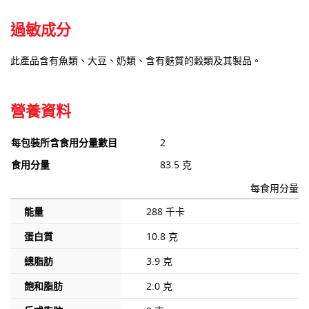
過敏成分
此產品含有魚類、大豆、奶類、含有麩質的穀類及其製品。
營養資料
每包裝所含食用分量數目
2
食用分量
83.5 克
每食用分量
能量
288 千卡
蛋白質
10.8 克
總脂肪
3.9 克
飽和脂肪
2.0 克