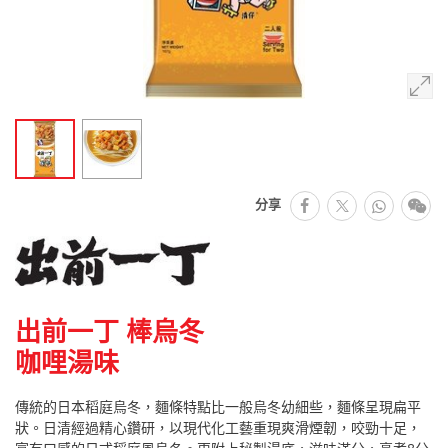
facebook
Whats
微
分享
推特
出前一丁 棒烏冬
咖哩湯味
傳統的日本稻庭烏冬，麵條特點比一般烏冬幼細些，麵條呈現扁平
狀。日清經過精心鑽研，以現代化工藝重現爽滑煙韌，咬勁十足，