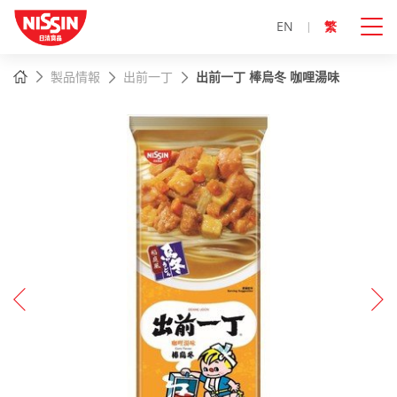
EN
繁
主
主頁
製品情報
出前一丁
出前一丁 棒烏冬 咖哩湯味
內
容
開
始