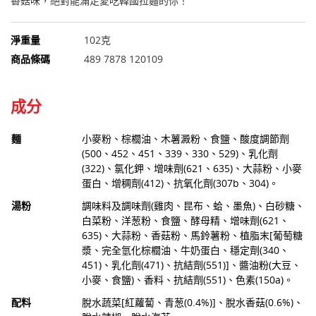
香菇味，絕對能滿足愛吃韓國拉麵的你！
淨重量
102克
商品條碼
489 7878 120109
成分
麵
小麥粉、棕櫚油、木薯澱粉、食鹽、酸度調節劑
(500、452、451、339、330、529)、乳化劑
(322)、氯化鉀、增味劑(621、635)、大蒜粉、小麥
蛋白、增稠劑(412)、抗氧化劑(307b、304)。
湯粉
調味料及調味劑(雞肉、昆布、蛤、墨魚)、白砂糖、
白菜粉、洋葱粉、食鹽、酵母精、增味劑(621、
635)、大蒜粉、香菇粉、馬鈴薯粉、植脂末[葡萄糖
漿、完全氫化棕櫚油、牛奶蛋白、穩定劑(340、
451)、乳化劑(471)、抗結劑(551)]、醬油粉(大豆、
小麥、食鹽)、香料、抗結劑(551)、色素(150a)。
配料
脫水蔬菜[紅蘿蔔、青葱(0.4%)]、脫水香菇(0.6%)、