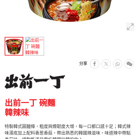
facebook
Whats
微
分享
推特
出前一丁 碗麵
韓辣味
特製韓式圓麵條，粗度與煙韌度大增，每一口都口感十足；韓式辣
味湯底加上配料香葱香菇，帶出熟悉的韓國辣滋味，味道辣中帶點