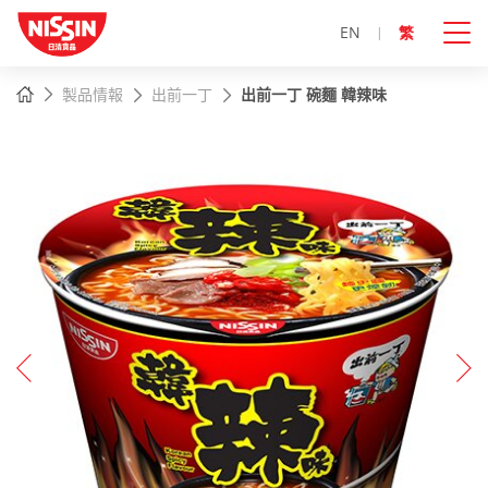
EN
繁
主
主頁
製品情報
出前一丁
出前一丁 碗麵 韓辣味
內
容
開
始