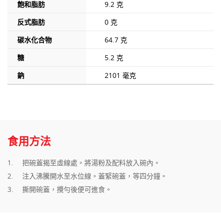
飽和脂肪
9.2 克
反式脂肪
0 克
碳水化合物
64.7 克
糖
5.2 克
鈉
2101 毫克
食用方法
把碗蓋揭至虛線處。將湯粉及配料放入碗內。
注入沸騰開水至水位線。蓋緊碗蓋，等四分鐘。
撕開碗蓋，攪勻後便可進食。