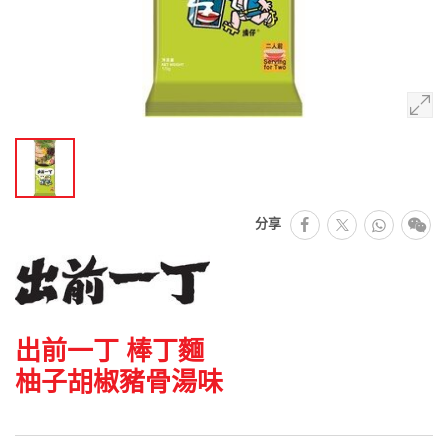
facebook
Whats
微
分享
推特
出前一丁 棒丁麵
柚子胡椒豬骨湯味