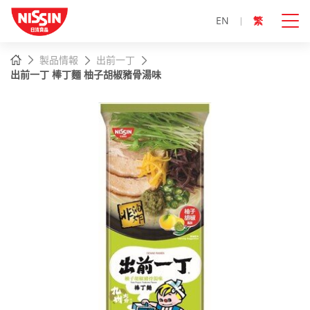
EN
繁
主
主頁
製品情報
出前一丁
內
出前一丁 棒丁麵 柚子胡椒豬骨湯味
容
開
始