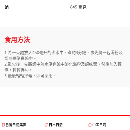
鈉
1845 毫克
食用方法
1.將一束麵放入450毫升的沸水中，煮約3分鐘。事先將一包湯粉及
調味醬倒進碗中。
2.離火後，先將鍋中熱水倒進碗中溶化湯粉及調味醬，然後加入麵
條，輕輕拌勻。
3.最後輕輕拌勻，即可享用。
香港日清集團
日本日清
中國日清