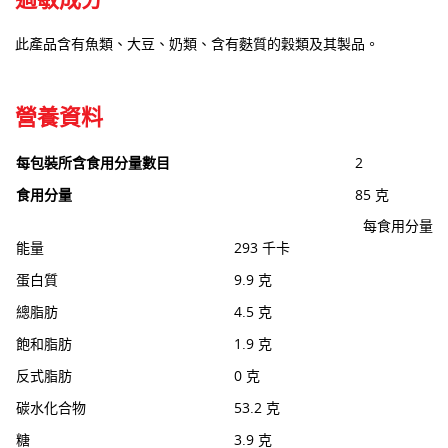
此產品含有魚類、大豆、奶類、含有麩質的穀類及其製品。
營養資料
每包裝所含食用分量數目
2
食用分量
85 克
每食用分量
能量
293 千卡
蛋白質
9.9 克
總脂肪
4.5 克
飽和脂肪
1.9 克
反式脂肪
0 克
碳水化合物
53.2 克
糖
3.9 克