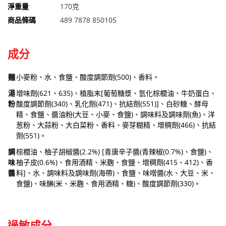
淨重量
170克
商品條碼
489 7878 850105
成分
麵
小麥粉、水、食鹽、酸度調節劑(500)、香料。
湯
增味劑(621、635)、植脂末[葡萄糖漿、氫化棕櫚油、牛奶蛋白、
粉
酸度調節劑(340)、乳化劑(471)、抗結劑(551)]、白砂糖、酵母
精、食鹽、醬油粉(大豆、小麥、食鹽)、調味料及調味劑(魚)、洋
葱粉、大蒜粉、大白菜粉、香料、麥芽糊精、增稠劑(466)、抗結
劑(551)。
調
棕櫚油、柚子胡椒醬(2.2%) [青唐辛子醬(青辣椒(0.7%)、食鹽)、
味
柚子皮(0.6%)、食用酒精、米麴、食鹽、增稠劑(415、412)、香
醬
料]、水、調味料及調味劑(海帶)、食鹽、味噌醬(水、大豆、米、
食鹽)、味醂(米、米麴、食用酒精、糖)、酸度調節劑(330)。
過敏成分