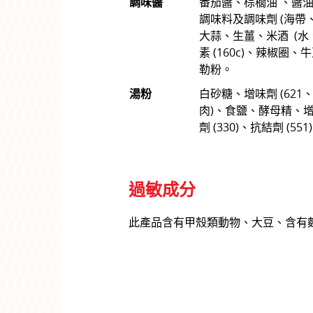
調味醬
番茄醬、棕櫚油 、醬油
調味料及調味劑 (海帶
大蒜、生薑、米酒 (水
素 (160c)、辣椒圈、
勒粉。
湯粉
白砂糖、增味劑 (621、
肉)、食鹽、酵母精、增稠
劑 (330)、抗結劑 (551
過敏成分
此產品含有甲殼類動物、大豆、含有