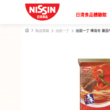
日清食品體驗館
主
主頁
製品情報
出前一丁
出前一丁 棒烏冬 番茄
內
容
開
始