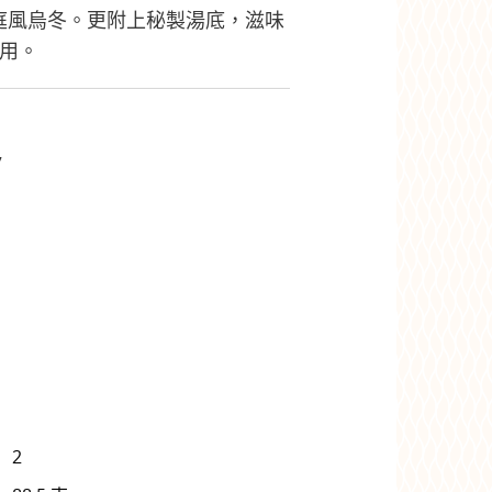
庭風烏冬。更附上秘製湯底，滋味
享用。
7
2