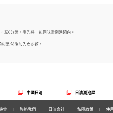
水中，煮6分鐘。事先將一包調味醬倒進碗內。
調味醬,然後加入烏冬麵。
中國日清
日清湖池屋
機會
聯絡我們
日清會社
私隱政策
使