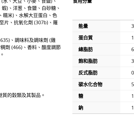
 (水、大豆、小麥、食鹽)、
食用分量
、蝦)、洋葱、食鹽、白砂糖、
、糯米)、水解大豆蛋白、色
牛至片、抗氧化劑 (307b)、羅
能量
蛋白質
1
635)、調味料及調味劑 (雞
劑 (466)、香料、酸度調節
總脂肪
6
)。
飽和脂肪
3
反式脂肪
碳水化合物
5
麩質的穀類及其製品。
糖
1
鈉