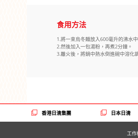
食用方法
1.將一束烏冬麵放入600毫升的沸
2.然後加入一包湯粉，再煮2分鐘。
3.離火後，將鍋中熱水倒進碗中溶化
香港日清集團
日本日清
工作