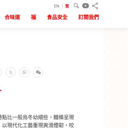
EN
繁
合味道
福
食品安全
訂閱我們
facebook
WhatsApp
微信
推特
冬
特點比一般烏冬幼細些，麵條呈現
，以現代化工藝重現爽滑煙韌，咬