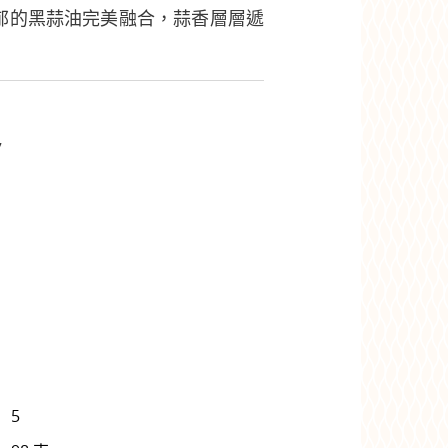
郁的黑蒜油完美融合，蒜香層層遞
7
5