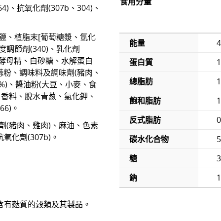
食用分量
64)、抗氧化劑(307b、304)、
、食鹽、植脂末[葡萄糖漿、氫化
能量
調節劑(340)、乳化劑
)]、酵母精、白砂糖、水解蛋白
蛋白質
1
蒜粉、調味料及調味劑(豬肉、
總脂肪
1
7%)、醬油粉(大豆、小麥、食
、香料、脫水青葱、氯化鉀、
飽和脂肪
1
66)。
反式脂肪
劑(豬肉、雞肉)、麻油、色素
、抗氧化劑(307b)。
碳水化合物
5
糖
3
鈉
含有麩質的穀類及其製品。