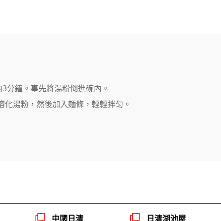
約3分鐘。事先將湯粉倒進碗內。
溶化湯粉，然後加入麵條，輕輕拌匀。
中國日清
日清湖池屋