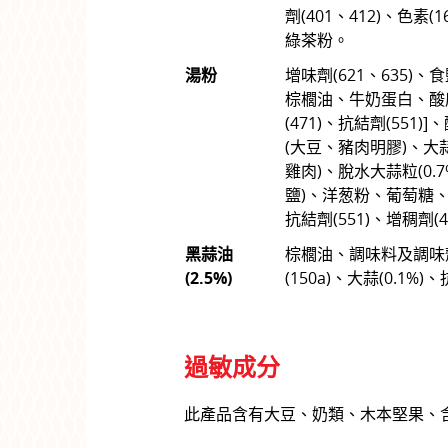
劑(401、412)、色素(1
綠茶粉。
湯粉
增味劑(621、635)
棕櫚油、牛奶蛋白、酸度
(471)、抗結劑(551
(大豆、豬肉明膠)、大
雞肉)、脫水大蒜粒(0.
鹽)、洋葱粉、葡萄糖
抗結劑(551)、增稠劑(4
黑蒜油
棕櫚油、調味料及調味
(2.5%)
(150a)、大蒜(0.1%)
過敏成分
此產品含有大豆、奶類、木本堅果、