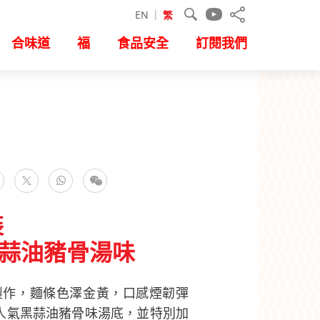
EN
繁
合味道
福
食品安全
訂閱我們
facebook
WhatsApp
微信
推特
裝
蒜油豬骨湯味
粉製作，麵條色澤金黃，口感煙韌彈
人氣黑蒜油豬骨味湯底，並特別加