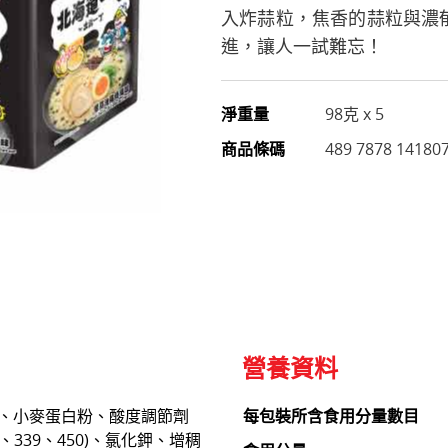
入炸蒜粒，焦香的蒜粒與濃
進，讓人一試難忘！
淨重量
98克 x 5
商品條碼
489 7878 14180
營養資料
、小麥蛋白粉、酸度調節劑
每包裝所含食用分量數目
00、339、450)、氯化鉀、增稠