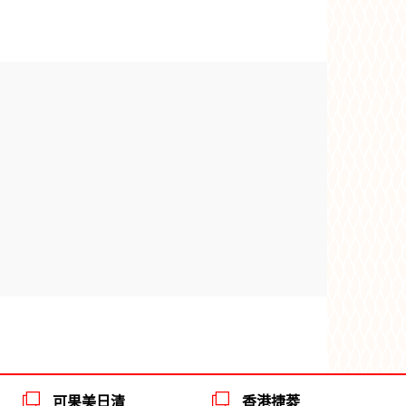
可果美日清
香港捷菱