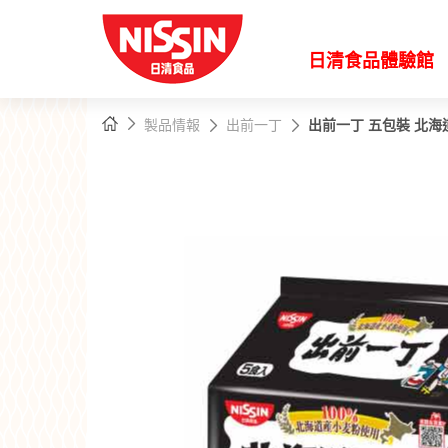
日清食品體驗館
主
主頁
製品情報
出前一丁
出前一丁 五包裝 北
內
容
開
始