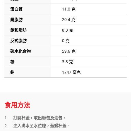
蛋白質
11.0 克
總脂肪
20.4 克
飽和脂肪
8.3 克
反式脂肪
0 克
碳水化合物
59.6 克
糖
3.8 克
鈉
1747 毫克
食用方法
打開杯蓋，取出粉包及油包。
注入沸水至水位線，蓋緊杯蓋。