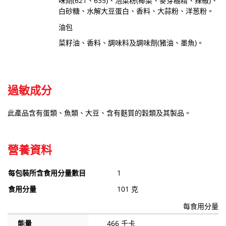
味劑(621、635)、泡菜粉(椰菜、麥芽糊精、辣椒)、
白砂糖、水解大豆蛋白、香料、大蒜粉、洋葱粉。
油包
菜籽油、香料、調味料及調味劑(豬油、墨魚)。
過敏成分
此產品含有蛋類、魚類、大豆、含有麩質的穀類及其製品。
營養資料
每包裝所含食用分量數目
1
食用分量
101 克
每食用分量
能量
466 千卡