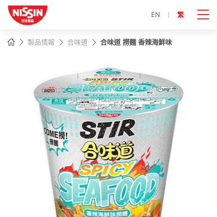
EN
繁
主
主頁
製品情報
合味道
合味道 撈麵 香辣海鮮味
內
容
開
始