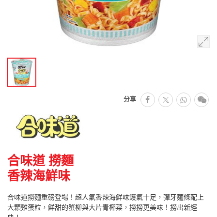
facebook
Whats
微
分享
推特
合味道 撈麵
香辣海鮮味
合味道撈麵重磅登場！超人氣香辣海鮮味鑊氣十足，彈牙麵條配上
大顆雞蛋粒，鮮甜的蟹柳與大片青椰菜，撈撈更美味！撈出新經