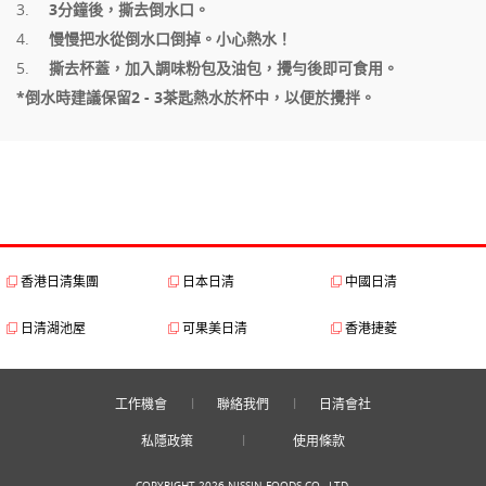
3分鐘後，
撕去倒水口。
慢慢把水從倒水口倒掉。小心熱水！
撕去杯蓋，加入調味粉包及油包，攪勻後即可食用。
*倒水時建議保留2 - 3茶匙熱水於杯中，以便於攪拌。
香港日清集團
日本日清
中國日清
日清湖池屋
可果美日清
香港捷菱
工作機會
聯絡我們
日清會社
私隱政策
使用條款
COPYRIGHT 2026 NISSIN FOODS CO., LTD.