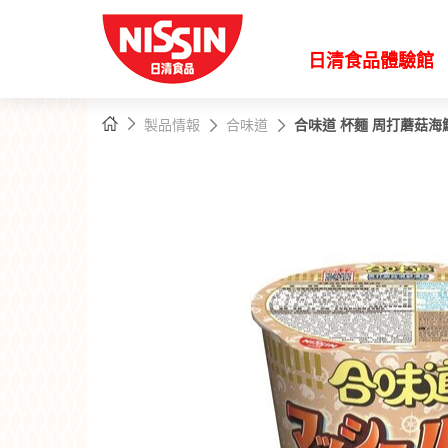
日清食品體驗館
主
主頁
製品情報
合味道
合味道 杯麵 周打蘑菇海
內
容
開
始