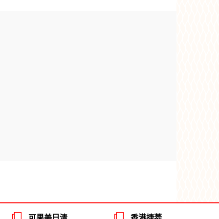
可果美日清
香港捷菱