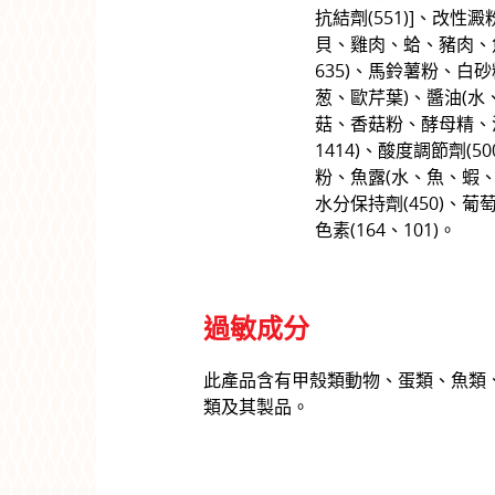
抗結劑(551)]、改性
貝、雞肉、蛤、豬肉、魚
635)、馬鈴薯粉、白
葱、歐芹葉)、醬油(水
菇、香菇粉、酵母精、洋
1414)、酸度調節劑(50
粉、魚露(水、魚、蝦、
水分保持劑(450)、葡萄
色素(164、101)。
過敏成分
此產品含有甲殼類動物、蛋類、魚類
類及其製品。