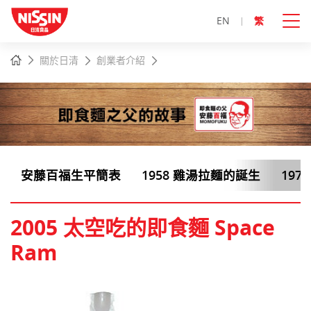
EN
繁
主
主頁
關於日清
創業者介紹
內
容
開
始
安藤百福生平簡表
1958 雞湯拉麵的誕生
197
2005 太空吃的即食麵 Space
Ram