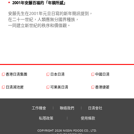
2001年安藤百福的「年頭所感」
安藤先生在2001年元旦日寫的新年簡訊提到，
在二十一世紀，人類應無分國界種族，
一同建立新世紀的秩序和價值觀。
香港日清集團
日本日清
中國日清
日清湖池屋
可果美日清
香港捷菱
工作機會
聯絡我們
日清會社
私隱政策
使用條款
COPYRIGHT 2026 NISSIN FOODS CO., LTD.