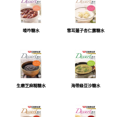
喳咋糖水
雪耳蓮子杏仁露糖水
生磨芝麻糊糖水
海帶綠豆沙糖水