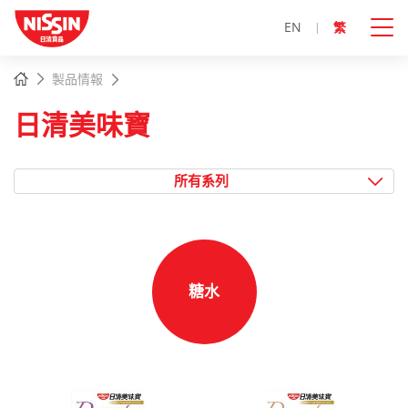
EN
繁
主
主頁
製品情報
內
容
日清美味寶
開
始
所有系列
糖水