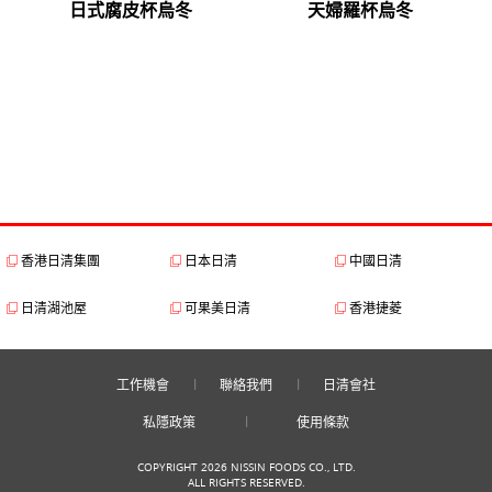
日式腐皮杯烏冬
天婦羅杯烏冬
香港日清集團
日本日清
中國日清
日清湖池屋
可果美日清
香港捷菱
工作機會
聯絡我們
日清會社
私隱政策
使用條款
COPYRIGHT 2026 NISSIN FOODS CO., LTD.
ALL RIGHTS RESERVED.