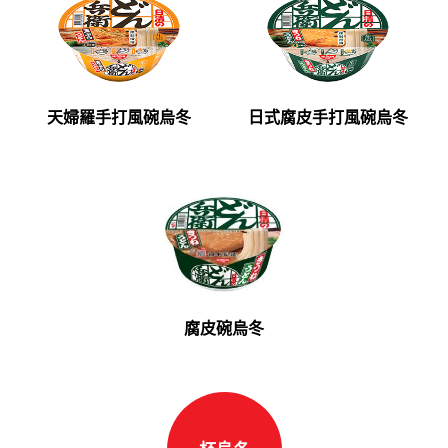
天婦羅手打風碗烏冬
日式腐皮手打風碗烏冬
腐皮碗烏冬