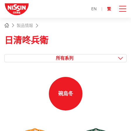
EN
繁
主
主頁
製品情報
內
容
日清咚兵衛
開
始
所有系列
碗烏冬