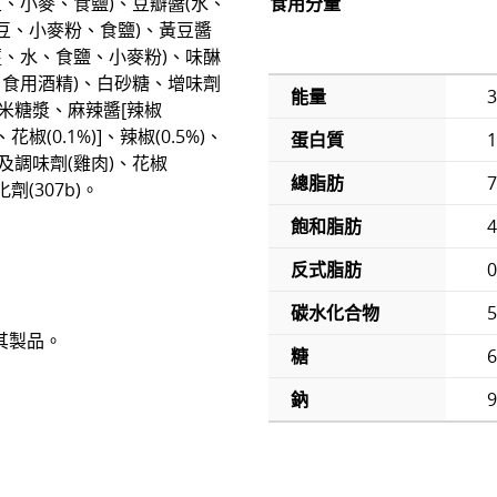
、小麥、食鹽)、豆瓣醬(水、
食用分量
、蠶豆、小麥粉、食鹽)、黃豆醬
薑、水、食鹽、小麥粉)、味醂
、食用酒精)、白砂糖、增味劑
能量
糖玉米糖漿、麻辣醬[辣椒
花椒(0.1%)]、辣椒(0.5%)、
蛋白質
1
及調味劑(雞肉)、花椒
總脂肪
7
劑(307b)。
飽和脂肪
4
反式脂肪
碳水化合物
5
其製品。
糖
6
鈉