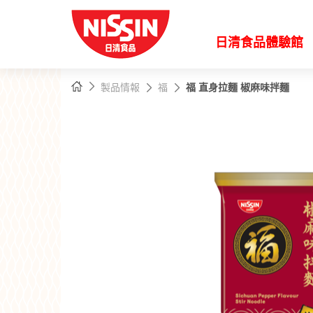
日清食品體驗館
主
主頁
製品情報
福
福 直身拉麵 椒麻味拌麵
內
容
開
始