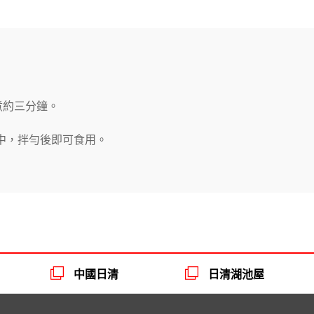
，煮約三分鐘。
碗中，拌勻後即可食用。
中國日清
日清湖池屋