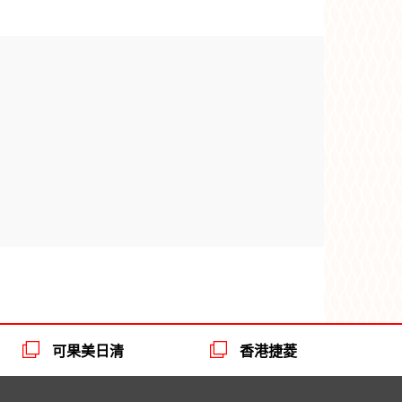
可果美日清
香港捷菱