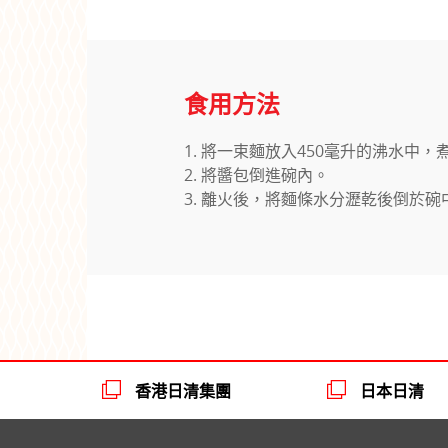
食用方法
1. 將一束麵放入450毫升的沸水中
2. 將醬包倒進碗內。
3. 離火後，將麵條水分瀝乾後倒於
香港日清集團
日本日清