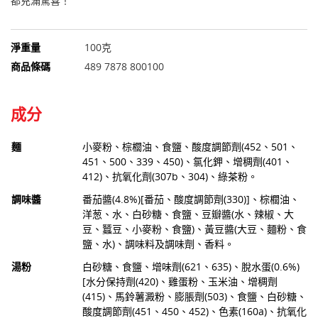
都充滿驚喜！
淨重量
100克
商品條碼
489 7878 800100
成分
麵
小麥粉、棕櫚油、食鹽、酸度調節劑(452、501、
451、500、339、450)、氯化鉀、增稠劑(401、
412)、抗氧化劑(307b、304)、綠茶粉。
調味醬
番茄醬(4.8%)[番茄、酸度調節劑(330)]、棕櫚油、
洋葱、水、白砂糖、食鹽、豆瓣醬(水、辣椒、大
豆、蠶豆、小麥粉、食鹽)、黃豆醬(大豆、麵粉、食
鹽、水)、調味料及調味劑、香料。
湯粉
白砂糖、食鹽、增味劑(621、635)、脫水蛋(0.6%)
[水分保持劑(420)、雞蛋粉、玉米油、增稠劑
(415)、馬鈴薯澱粉、膨脹劑(503)、食鹽、白砂糖、
酸度調節劑(451、450、452)、色素(160a)、抗氧化