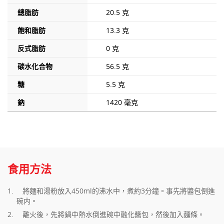
總脂肪
20.5 克
飽和脂肪
13.3 克
反式脂肪
0 克
碳水化合物
56.5 克
糖
5.5 克
鈉
1420 毫克
食用方法
將麵和湯粉放入450ml的沸水中，煮約3分鐘。事先將醬包倒進
碗内。
離火後，先將鍋中熱水倒進碗中融化醬包，然後加入麵條。