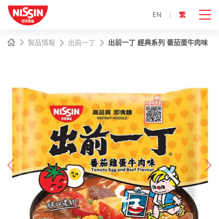
EN
繁
主
主頁
製品情報
出前一丁
出前一丁 經典系列 番茄蛋牛肉味
內
容
開
始