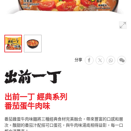
facebook
Whats
微
分享
推特
出前一丁 經典系列
番茄蛋牛肉味
番茄雞蛋牛肉味麵將三種經典食材完美融合，帶來豐富的口感和層
次。酸甜的番茄汁配搭可口蛋花，與牛肉味湯底相得益彰，每一口