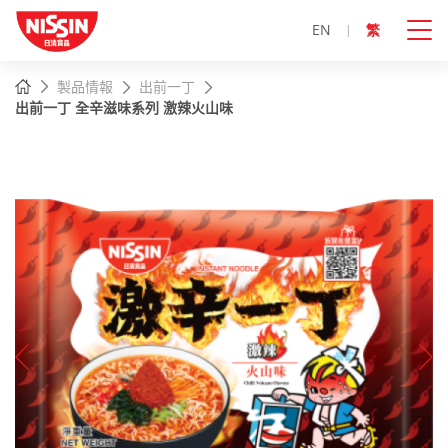
EN
繁
主
主頁
製品情報
出前一丁
內
出前一丁 全辛滋味系列 激辣火山味
容
開
始