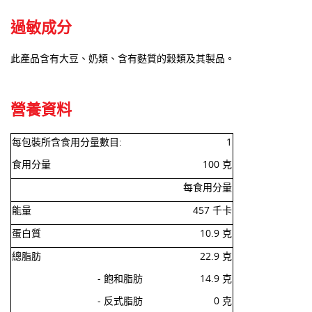
過敏成分
此產品含有大豆、奶類、含有麩質的穀類及其製品。
營養資料
每包裝所含食用分量數目:
1
食用分量
100 克
每食用分量
能量
457 千卡
蛋白質
10.9 克
總脂肪
22.9 克
- 飽和脂肪
14.9 克
- 反式脂肪
0 克