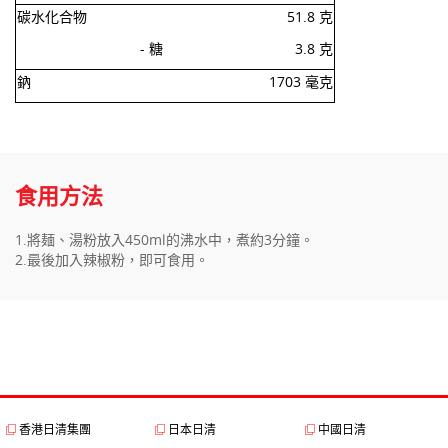
碳水化合物
51.8 克
- 糖
3.8 克
鈉
1703 毫克
食用方法
1.將麺、湯粉放入450ml的沸水中，煮約3分鐘。
2.最後加入辣椒粉，即可食用。
香港日清集團
日本日清
中國日清