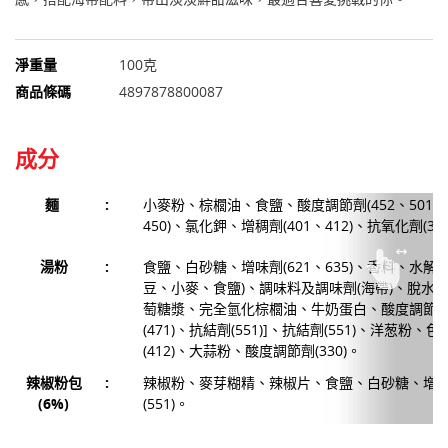
淨重量
100克
商品條碼
4897878800087
成分
麵
:
小麥粉、棕櫚油、食鹽、酸度調節劑(452、501、4
450)、氯化鉀、增稠劑(401、412)、抗氧化劑(30
湯粉
:
食鹽、白砂糖、增味劑(621、635)、香料、水解
豆、小麥、食鹽)、調味料及調味劑(海帶)、脫水海帶
萄糖漿、完全氫化棕櫚油、牛奶蛋白、酸度調節劑(
(471)、抗結劑(551)]、抗結劑(551)、洋葱粉、色
(412)、大蒜粉、酸度調節劑(330)。
辣椒粉包
:
辣椒粉、麥芽糊精、辣椒片、食鹽、白砂糖、增味劑
(6%)
(551)。