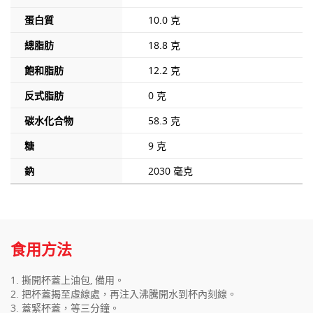
蛋白質
10.0 克
總脂肪
18.8 克
飽和脂肪
12.2 克
反式脂肪
0 克
碳水化合物
58.3 克
糖
9 克
鈉
2030 毫克
食用方法
1. 撕開杯蓋上油包, 備用。
2. 把杯蓋揭至虛線處，再注入沸騰開水到杯內刻線。
3. 蓋緊杯蓋，等三分鐘。