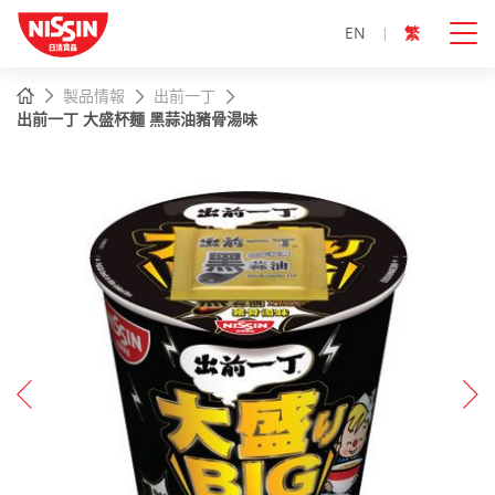
EN
繁
主
主頁
製品情報
出前一丁
內
出前一丁 大盛杯麵 黑蒜油豬骨湯味
容
開
始