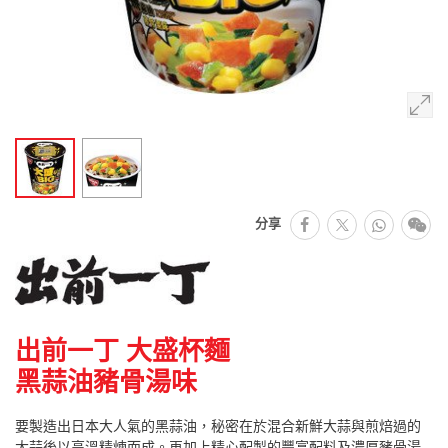
facebook
Whats
微
分享
推特
出前一丁 大盛杯麵
黑蒜油豬骨湯味
要製造出日本大人氣的黑蒜油，秘密在於混合新鮮大蒜與煎焙過的
大蒜後以高溫精煉而成。再加上精心配製的豐富配料及濃厚豬骨湯