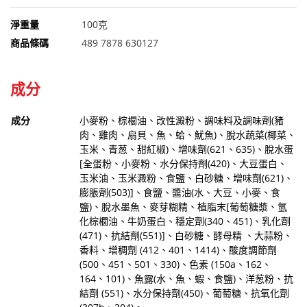
淨重量
100克
商品條碼
489 7878 630127
成分
成分
小麥粉、棕櫚油、改性澱粉、調味料及調味劑(豬
肉、雞肉、扇貝、魚、蛤、魷魚)、脫水蔬菜(椰菜、
玉米、青葱、甜紅椒)、增味劑(621、635)、脫水蛋
[全蛋粉、小麥粉、水分保持劑(420)、大豆蛋白、
玉米油、玉米澱粉、食鹽、白砂糖、增味劑(621)、
膨脹劑(503)]、食鹽、醬油(水、大豆、小麥、食
鹽)、脫水墨魚、麥芽糊精、植脂末[葡萄糖漿、氫
化棕櫚油、牛奶蛋白、穩定劑(340、451)、乳化劑
(471)、抗結劑(551)]、白砂糖、酵母精 、大蒜粉、
香料、增稠劑 (412、401、1414)、酸度調節劑
(500、451、501、330)、色素 (150a、162、
164、101)、魚露(水、魚、蝦、食鹽)、洋葱粉、抗
結劑 (551)、水分保持劑(450)、葡萄糖、抗氧化劑