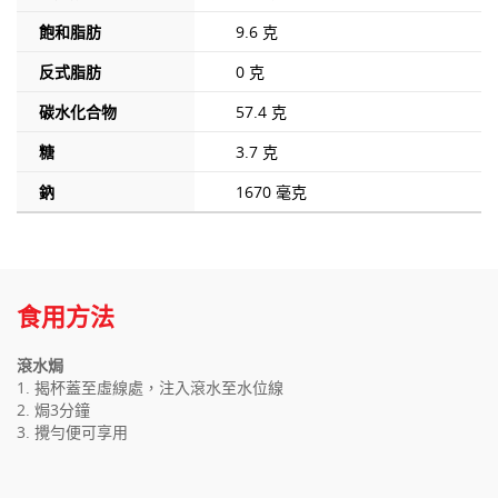
飽和脂肪
9.6 克
反式脂肪
0 克
碳水化合物
57.4 克
糖
3.7 克
鈉
1670 毫克
食用方法
滾水焗
1. 揭杯蓋至虛線處，注入滾水至水位線
2. 焗3分鐘
3. 攪勻便可享用