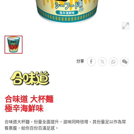
facebook
Whats
微
分享
推特
合味道 大杯麵
極辛海鮮味
合味道大杯麵，份量全面提升，滋味同時倍增，其份量足以作為常
餐裹腹，給你百份百滿足感。