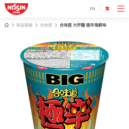
EN
繁
主
主頁
製品情報
合味道
合味道 大杯麵 極辛海鮮味
內
容
開
始