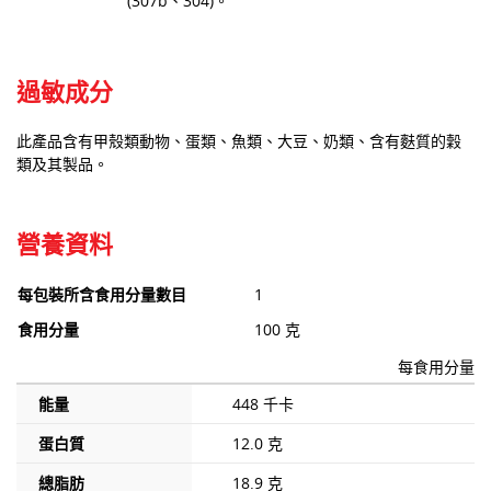
(307b、304)。
過敏成分
此產品含有甲殼類動物、蛋類、魚類、大豆、奶類、含有麩質的穀
類及其製品。
營養資料
每包裝所含食用分量數目
1
食用分量
100 克
每食用分量
能量
448 千卡
蛋白質
12.0 克
總脂肪
18.9 克