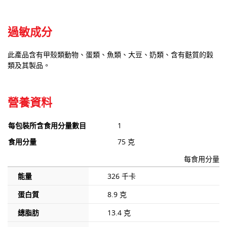
過敏成分
此產品含有甲殼類動物、蛋類、魚類、大豆、奶類、含有麩質的穀
類及其製品。
營養資料
每包裝所含食用分量數目
1
食用分量
75 克
每食用分量
能量
326 千卡
蛋白質
8.9 克
總脂肪
13.4 克