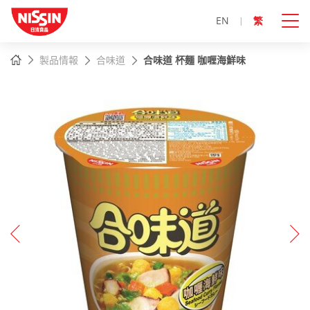
EN
繁
主
主頁
製品情報
合味道
合味道 杯麵 咖喱海鮮味
內
容
開
始