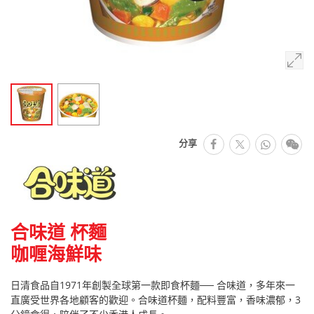
facebook
Whats
微
分享
推特
合味道 杯麵
咖喱海鮮味
日清食品自1971年創製全球第一款即食杯麵── 合味道，多年來一
直廣受世界各地顧客的歡迎。合味道杯麵，配料豐富，香味濃郁，3