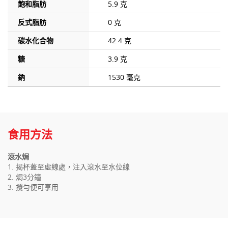
飽和脂肪
5.9 克
反式脂肪
0 克
碳水化合物
42.4 克
糖
3.9 克
鈉
1530 毫克
食用方法
滾水焗
1. 揭杯蓋至虛線處，注入滾水至水位線
2. 焗3分鐘
3. 攪勻便可享用