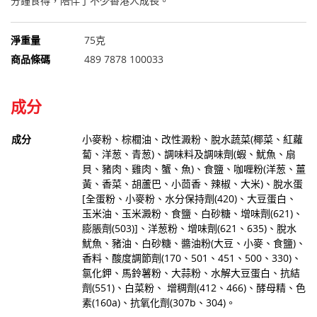
分鐘食得，陪伴了不少香港人成長。
淨重量
75克
商品條碼
489 7878 100033
成分
成分
小麥粉、棕櫚油、改性澱粉、脫水蔬菜(椰菜、紅蘿
蔔、洋葱、青葱)、調味料及調味劑(蝦、魷魚、扇
貝、豬肉、雞肉、蟹、魚)、食鹽、咖喱粉(洋葱、薑
黃、香菜、胡蘆巴、小茴香、辣椒、大米)、脫水蛋
[全蛋粉、小麥粉、水分保持劑(420)、大豆蛋白、
玉米油、玉米澱粉、食鹽、白砂糖、增味劑(621)、
膨脹劑(503)]、洋葱粉、增味劑(621、635)、脫水
魷魚、豬油、白砂糖、醬油粉(大豆、小麥、食鹽)、
香料、酸度調節劑(170、501、451、500、330)、
氯化鉀、馬鈴薯粉、大蒜粉、水解大豆蛋白、抗結
劑(551)、白菜粉、 增稠劑(412、466)、酵母精、色
素(160a)、抗氧化劑(307b、304)。