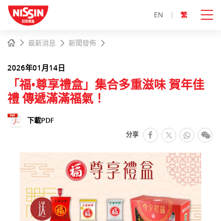
EN
繁
主
主頁
最新消息
新聞發佈
內
容
開
2026年01月14日
始
「福•尊享禮盒」集合多重滋味 賀年佳
禮 傳遞滿滿福氣！
下載PDF
facebook
Whats
微
分享
推特