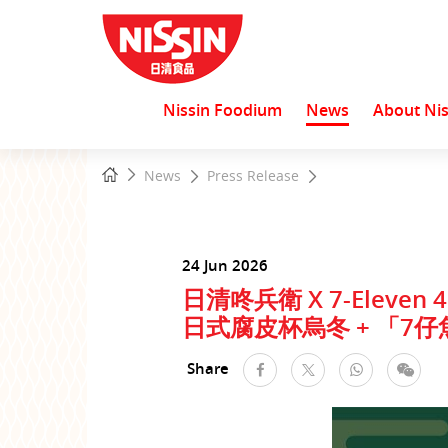
Nissin Foodium
News
About Nis
Start
Home
News
Press Release
main
content
24 Jun 2026
日清咚兵衛 X 7-Eleven
日式腐皮杯烏冬 + 「7
Share
facebook
WhatsApp
WeC
Twitter