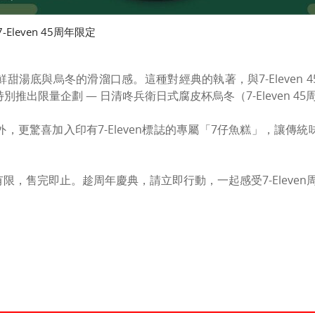
-Eleven 45周年限定
甜湯底與烏冬的滑溜口感。這種對經典的執著，與7-Eleven 
推出限量企劃 — 日清咚兵衛日式腐皮杯烏冬（7-Eleven 4
，更驚喜加入印有7-Eleven標誌的專屬「7仔魚糕」，讓傳
量有限，售完即止。趁周年慶典，請立即行動，一起感受7-Eleve