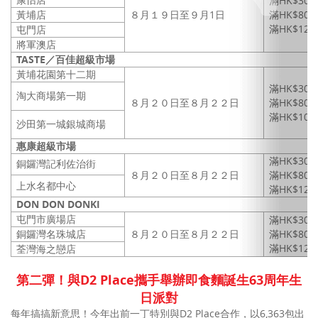
滿HK$3
黃埔店
８月１９日至９月1日
滿HK$8
滿HK$1
屯門店
將軍澳店
TASTE
／百佳超級市場
黃埔花園第
十二期
滿HK$3
淘大商場第一期
８月２０日至８月２２日
滿HK$8
滿HK$10
沙田第一城銀城商場
惠康超級市場
滿HK$3
銅鑼灣記利佐治街
８月２０日至８月２２日
滿HK$8
上水名都中心
滿HK$1
DON DON DONKI
屯門市廣場店
滿HK$3
銅鑼灣名珠城店
８月２０日至８月２２日
滿HK$8
滿HK$1
荃灣海之戀店
第二彈！與D2 Place攜手舉辦即食麵誕生63周年生
日派對
每年搞搞新意思！今年出前一丁特別與D2 Place合作，以6,363包出