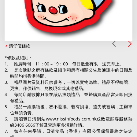
清仔便條紙
*條款及細則：
推廣時間：11：00 – 19：00，每日數量有限，送完即止。
是次活動之所有條款及細則和所有相關公告及通訊中的日期及
時間均指香港時間。
禮品圖片及資料只供參考，一切以實物為準。禮品不得轉讓、
更換、作價銷售、兌換現金或其他禮品。
每間店鋪收據只限在該店換領禮品，並於購買產品當天即日換
領禮品。
禮品一經換領後，恕不退換。若有損壞、遺失或被竊，主辦單
位無須負責。
請瀏覽日清網站www.nissinfoods.com.hk或致電顧客服務熱
線3406 6666了解及查詢更多活動詳情。
如有任何爭議，日清食品（香港）有限公司保留最終之決定