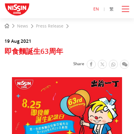
EN
繁
Start
Home
News
Press Release
main
content
19 Aug 2021
即食麵誕生63周年
facebook
Whats
We
Share
Twitter