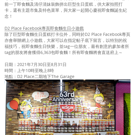
前一丁即食麵及清仔清妹裝飾拼出巨型生日蛋糕，供大家拍照打
卡，還有主題市集及特色菜單，與大家一起開心慶祝即食麵誕生紀
念！
D2 Place Facebook
專頁即食麵生日小遊戲
除了巨型即食麵生日蛋糕打卡位外，同時於D2 Place Facebook專頁
亦會舉辦網上小遊戲，大家可以在指定帖子底下留言，以特別的祝
福技巧，祝即食麵生日快樂，並tag一位朋友，最有創意的參加者所
tag的朋友將會獲得6,363包即食麵！所有即食麵將會直送府上～
日期：2021年7月30日至8月31日
時間：上午10時至晚上8時
地點：D2 Place二期地下The Garage