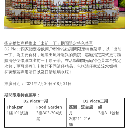
指定餐飲商戶推出「出前一丁」期間限定特色菜單
D2 Place四家指定餐飲商戶都會推出期間限定特色菜單，以「出前
一丁」為主要食材，炮製出風味迴異的美饌，惠顧指定菜式更可獲
贈清仔便條紙或出前一丁原子筆。在活動期間光顧特色菜單至指定
次數，更可憑蓋印卡換領不同清仔精品，包括清仔家族流水麵機、
杯碗麵蓋專用清仔以及日清玻璃水瓶！
推廣日期：2021年7月30日至8月31日
期間限定特色菜單：
D2 Place
一期
D2 Place
二
期
Thai-ger
Food Garden
荔園．流金歲
繼
1樓101號舖
3樓303-304號
月
3樓311號舖
舖
2
樓
211-216
舖