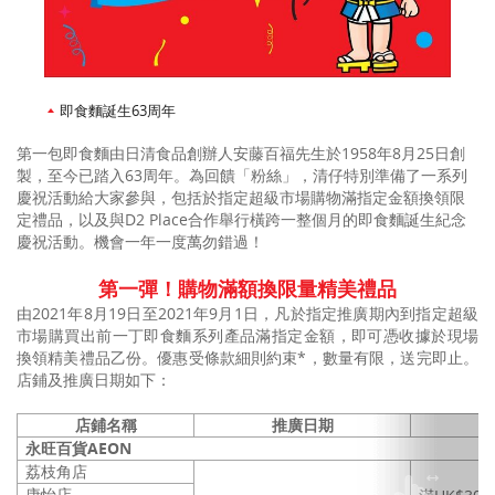
即食麵誕生63周年
第一包即食麵由日清食品創辦人安藤百福先生於1958年8月25日創
製，至今已踏入63周年。為回饋「粉絲」，清仔特別準備了一系列
慶祝活動給大家參與，包括於指定超級市場購物滿指定金額換領限
定禮品，以及與D2 Place合作舉行橫跨一整個月的即食麵誕生紀念
慶祝活動。機會一年一度萬勿錯過！
第一彈！購物滿額換限量精美禮品
由2021年8月19日至2021年9月1日，凡於指定推廣期內到指定超級
市場購買出前一丁即食麵系列產品滿指定金額，即可憑收據於現場
換領精美禮品乙份。優惠受條款細則約束*，數量有限，送完即止。
店鋪及推廣日期如下：
店鋪
名稱
推廣日期
永旺百貨AEON
荔枝角店
康怡店