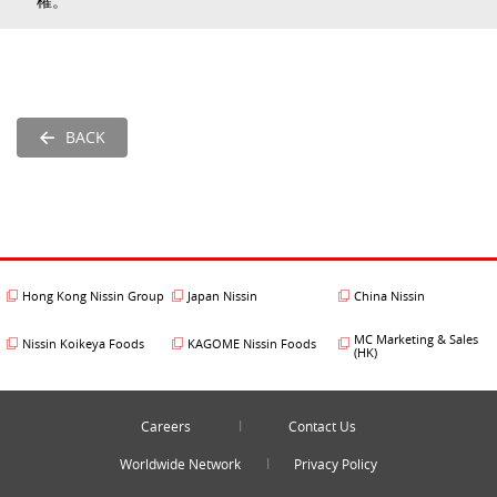
權。
BACK
Hong Kong Nissin Group
Japan Nissin
China Nissin
MC Marketing & Sales
Nissin Koikeya Foods
KAGOME Nissin Foods
(HK)
Careers
Contact Us
Worldwide Network
Privacy Policy