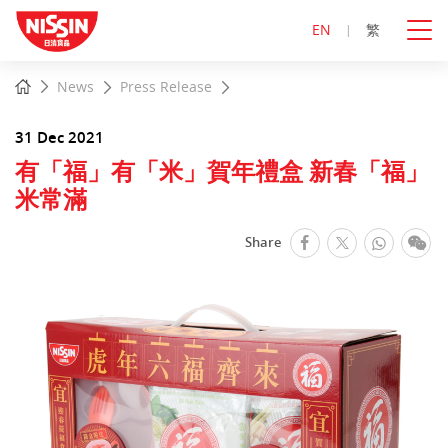
EN
繁
Start
Home
News
Press Release
main
content
31 Dec 2021
有「福」有「米」賀年禮盒 新春「福」
米常滿
facebook
Whats
We
Share
Twitter