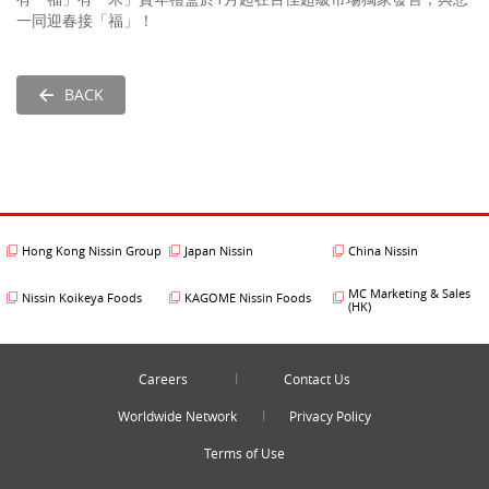
一同迎春接「福」！
BACK
Hong Kong Nissin Group
Japan Nissin
China Nissin
MC Marketing & Sales
Nissin Koikeya Foods
KAGOME Nissin Foods
(HK)
Careers
Contact Us
Worldwide Network
Privacy Policy
Terms of Use