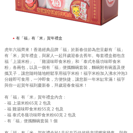
有「福」有「米」賀年禮盒
虎年六福齊來！香港經典品牌「福」於新春佳節為您呈獻有「福」
有「米」賀年禮盒，與家人一起拜歲迎春去舊年。每套禮盒都包含
福「上湯米粉」、「雞湯味即食米粉」和「泰式冬蔭功味即食米
粉」各兩包，以及一個有「福」便攜麵碗套裝，麵碗附有碗蓋及便
攜叉子，讓您隨時隨地輕鬆享用福字米粉！福字米粉加入沸水沖泡3
分鐘即可食用，一沖即食，方便快捷，讓您新一年米缸常滿！福字
與你一起賀年福到慶新春，拜歲迎春食福米！
有「福」有「米」賀年禮盒內含﹕
- 福 上湯米粉65克 2 包及
- 福 雞湯味即食米粉55克 2 包及
- 福 泰式冬蔭功味即食米粉60克 2 包及
- 有「福」便攜麵碗套裝 1 個
有「福」有「米」賀年禮盒於1月起在百佳超級市場獨家發售，與您