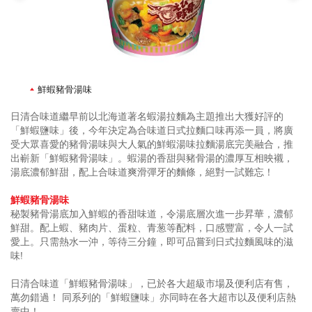
鮮蝦豬骨湯味
日清合味道繼早前以北海道著名蝦湯拉麵為主題推出大獲好評的
「鮮蝦鹽味」後，今年決定為合味道日式拉麵口味再添一員，將廣
受大眾喜愛的豬骨湯味與大人氣的鮮蝦湯味拉麵湯底完美融合，推
出嶄新「鮮蝦豬骨湯味」。蝦湯的香甜與豬骨湯的濃厚互相映襯，
湯底濃郁鮮甜，配上合味道爽滑彈牙的麵條，絕對一試難忘！
鮮蝦豬骨
湯味
秘製豬骨湯底加入鮮蝦的香甜味道，令湯底層次進一步昇華，濃郁
鮮甜。配上蝦、豬肉片、蛋粒、青葱等配料，口感豐富，令人一試
愛上。只需熱水一沖，等待三分鐘，即可品嘗到日式拉麵風味的滋
味!
日清合味道「鮮蝦豬骨湯味」，已於各大超級市場及便利店有售，
萬勿錯過！ 同系列的「鮮蝦鹽味」亦同時在各大超市以及便利店熱
賣中！