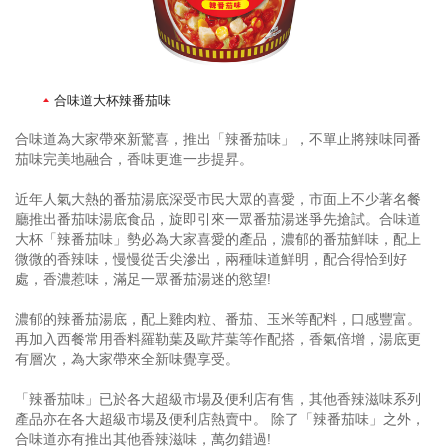
合味道大杯辣番茄味
合味道為大家帶來新驚喜，推出「辣番茄味」，不單止將辣味同番
茄味完美地融合，香味更進一步提昇。
近年人氣大熱的番茄湯底深受市民大眾的喜愛，市面上不少著名餐
廳推出番茄味湯底食品，旋即引來一眾番茄湯迷爭先搶試。合味道
大杯「辣番茄味」勢必為大家喜愛的產品，濃郁的番茄鮮味，配上
微微的香辣味，慢慢從舌尖滲出，兩種味道鮮明，配合得恰到好
處，香濃惹味，滿足一眾番茄湯迷的慾望!
濃郁的辣番茄湯底，配上雞肉粒、番茄、玉米等配料，口感豐富。
再加入西餐常用香料羅勒葉及歐芹葉等作配搭，香氣倍增，湯底更
有層次，為大家帶來全新味覺享受。
「辣番茄味」已於各大超級市場及便利店有售，其他香辣滋味系列
產品亦在各大超級市場及便利店熱賣中。
除了「辣番茄味」之外，
合味道亦有推出其他香辣滋味，萬勿錯過!