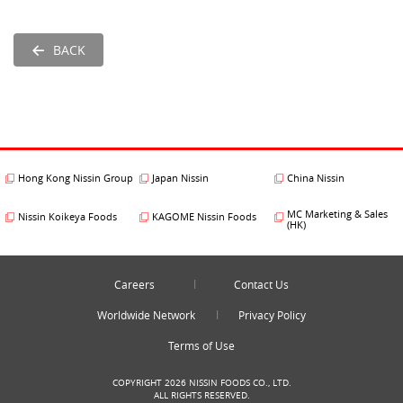
BACK
Hong Kong Nissin Group
Japan Nissin
China Nissin
MC Marketing & Sales
Nissin Koikeya Foods
KAGOME Nissin Foods
(HK)
Careers
Contact Us
Worldwide Network
Privacy Policy
Terms of Use
COPYRIGHT 2026 NISSIN FOODS CO., LTD.
ALL RIGHTS RESERVED.