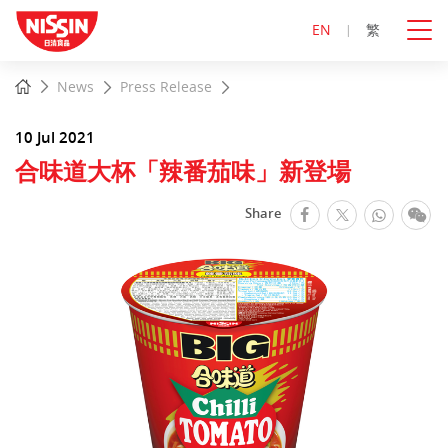
EN
繁
Start
Home
News
Press Release
main
content
10 Jul 2021
合味道大杯「辣番茄味」新登場
facebook
Whats
We
Share
Twitter